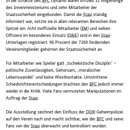
In die Struktur des
BFC
Dynamo waren offiziell 31 Angehörige
des Innenministeriums und zehn Mitarbeiter der
Staatssicherheit eingebunden. Damit die
Stasi
ständig
informiert war, setzte sie in allen relevanten Bereichen ihre
Spitzel ein: Acht inoffizielle Mitarbeiter (
IM
) und sieben
Offiziere im besonderen Einsatz (
OibE
) sind in den
Stasi
-
Unterlagen registriert. 96 Prozent der 7260 fördernden
Vereinsmitglieder gehörten der Staatssicherheit an.
Für Mitarbeiter wie Spieler galt „tschekistische Disziplin“ –
politische Zuverlässigkeit, Gehorsam, „moralischer
Lebenswandel“ und keine Westkontakte. Umstrittene
Schiedsrichterentscheidungen brachten den
BFC
jedoch immer
wieder in die Kritik. Viele Fans vermuteten Manipulationen im
Auftrag der
Stasi
.
Die Ausstellung zeichnet den Einfluss der
DDR
-Geheimpolizei
auf den Verein nach und macht sichtbar, wie der
BFC
und seine
Fans von der
Stasi
überwacht und kontrolliert wurden.