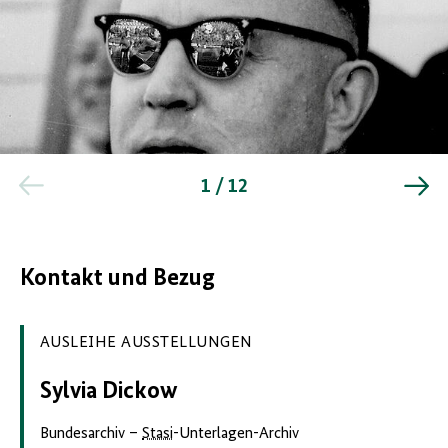
Ausstellungsmodul
1
1 / 12
„Fußball
für
die
Stasi
“
Quelle:
Kontakt und Bezug
Bundesarchiv
AUSLEIHE AUSSTELLUNGEN
Sylvia Dickow
Bundesarchiv –
Stasi
-Unterlagen-Archiv