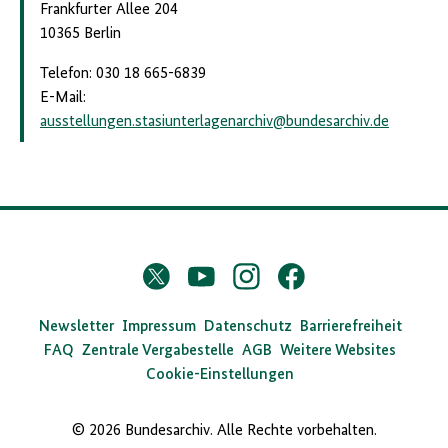
Frankfurter Allee 204
10365 Berlin
Telefon: 030 18 665-6839
E-Mail:
ausstellungen.stasiunterlagenarchiv
@
bundesarchiv.de
D
Twitter
YouTube
Instagram
Facebook
X
a
s
Newsletter
Impressum
Datenschutz
Barrierefreiheit
FAQ
Zentrale Vergabestelle
AGB
Weitere Websites
B
Cookie-Einstellungen
u
n
© 2026 Bundesarchiv. Alle Rechte vorbehalten.