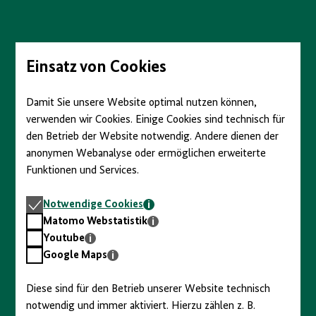
Direkt
zum
Seiteninhalt
springen
Einsatz von Cookies
Damit Sie unsere Website optimal nutzen können,
verwenden wir Cookies. Einige Cookies sind technisch für
den Betrieb der Website notwendig. Andere dienen der
anonymen Webanalyse oder ermöglichen erweiterte
Funktionen und Services.
Notwendige
Notwendige Cookies
Cookies
Matomo
Matomo Webstatistik
Webstatistik
Youtube
Youtube
Google
Google Maps
Maps
Diese sind für den Betrieb unserer Website technisch
notwendig und immer aktiviert. Hierzu zählen z. B.