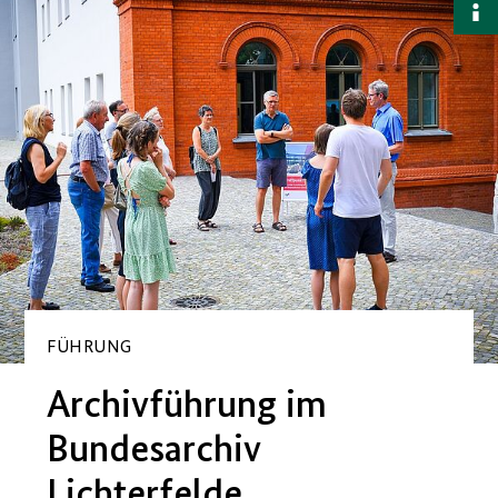
B
a
FÜHRUNG
Archivführung im
Bundesarchiv
Lichterfelde