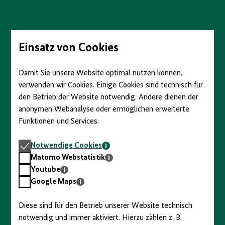
Direkt
zum
Seiteninhalt
springen
Einsatz von Cookies
Damit Sie unsere Website optimal nutzen können,
verwenden wir Cookies. Einige Cookies sind technisch für
den Betrieb der Website notwendig. Andere dienen der
anonymen Webanalyse oder ermöglichen erweiterte
Funktionen und Services.
Notwendige
Notwendige Cookies
Cookies
Matomo
Matomo Webstatistik
Webstatistik
Youtube
Youtube
Google
Google Maps
Maps
Diese sind für den Betrieb unserer Website technisch
notwendig und immer aktiviert. Hierzu zählen z. B.