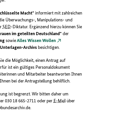
er.
chlüsselte Macht"
informiert mit zahlreichen
die Überwachungs-, Manipulations- und
er
SED
-Diktatur. Ergänzend hierzu können Sie
rauen im geteilten Deutschland"
der
ung
sowie
Alles Wissen Wollen
-Unterlagen-Archivs
besichtigen.
ie die Möglichkeit, einen Antrag auf
erfür ist ein gültiges Personaldokument
eiterinnen und Mitarbeiter beantworten Ihnen
hnen bei der Antragstellung behilflich.
ung ist begrenzt. Wir bitten daher um
ter 030 18 665-2711 oder per
E-Mail
über
@bundesarchiv.de.