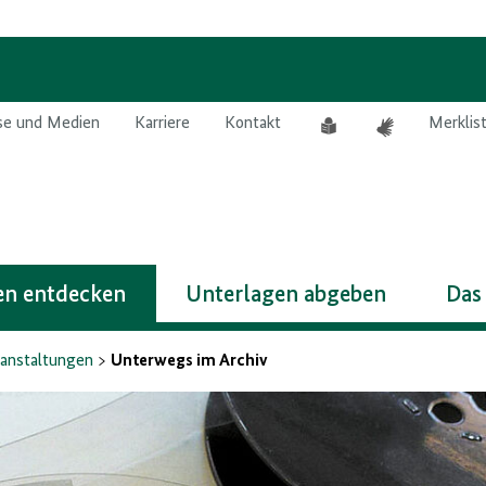
Leichte
Gebärdensprach
se und Medien
Karriere
Kontakt
Merklis
Sprache
n entdecken
Unterlagen abgeben
Das
anstaltungen
Unterwegs im Archiv