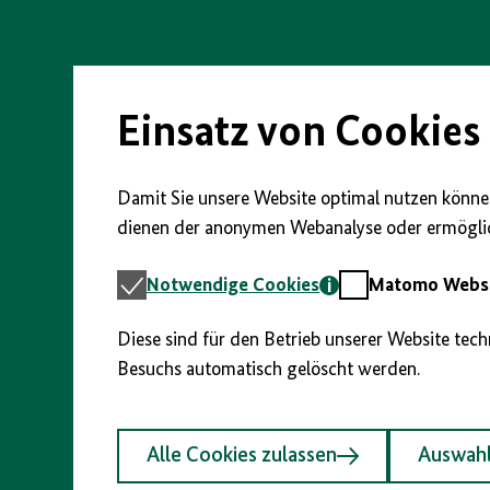
Direkt
zum
Seiteninhalt
springen
Einsatz von Cookies
Damit Sie unsere Website optimal nutzen können
dienen der anonymen Webanalyse oder ermöglic
Notwendige
Matomo
Notwendige Cookies
Matomo Webst
Cookies
Webstatistik
Diese sind für den Betrieb unserer Website tec
Besuchs automatisch gelöscht werden.
Alle Cookies zulassen
Auswahl