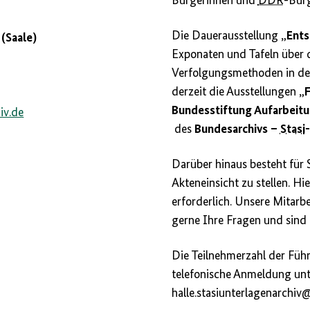
Bürgerinnen und
DDR
-Bürg
Die Dauerausstellung
„Ents
 (Saale)
Exponaten und Tafeln über 
Verfolgungsmethoden in d
derzeit die Ausstellungen
„F
Bundesstiftung Aufarbeit
iv.de
des
Bundesarchivs –
Stasi
Darüber hinaus besteht für S
Akteneinsicht zu stellen. Hi
erforderlich. Unsere Mitarb
gerne Ihre Fragen und sind I
Die Teilnehmerzahl der Führ
telefonische Anmeldung un
halle.stasiunterlagenarchiv