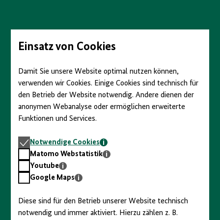
Direkt
zum
Seiteninhalt
springen
Einsatz von Cookies
Damit Sie unsere Website optimal nutzen können,
verwenden wir Cookies. Einige Cookies sind technisch für
den Betrieb der Website notwendig. Andere dienen der
anonymen Webanalyse oder ermöglichen erweiterte
Funktionen und Services.
Notwendige
Notwendige Cookies
Cookies
Matomo
Matomo Webstatistik
Webstatistik
Youtube
Youtube
Google
Google Maps
Maps
Diese sind für den Betrieb unserer Website technisch
notwendig und immer aktiviert. Hierzu zählen z. B.