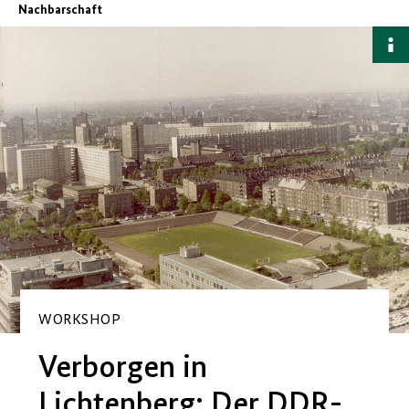
Nachbarschaft
B
a
WORKSHOP
Verborgen in
Lichtenberg: Der
DDR
-