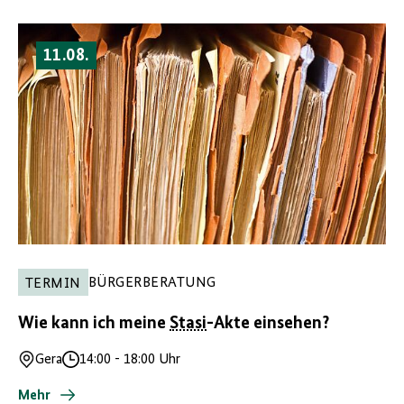
11.08.
BÜRGERBERATUNG
TERMIN
Wie kann ich meine
Stasi
-Akte einsehen?
Gera
14:00
-
18:00 Uhr
Ort
Uhrzeit
Mehr