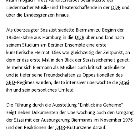
kaum möglich. Trotz Auftrittsverbot beeinflusste der
Liedermacher Musik- und Theaterschaffende in der
DDR
und
über die Landesgrenzen hinaus.
Als überzeugter Sozialist siedelte Biermann zu Beginn der
1950er-Jahre aus Hamburg in die
DDR
über und fand nach
seinem Studium am Berliner Ensemble eine erste
künstlerische Heimat. Dies war gleichzeitig der Zeitpunkt, an
dem er das erste Mal in den Blick der Staatssicherheit geriet.
Je mehr sich Biermann als Musiker auch kritisch artikulierte
und je tiefer seine Freundschaften zu Oppositionellen des
SED
-Regimes wurden, desto intensiver überwachte die
Stasi
ihn und sein persönliches Umfeld.
Die Führung durch die Ausstellung "Einblick ins Geheime"
zeigt neben Dokumenten der Überwachung auch den Umgang
der
Stasi
mit der Ausbürgerung Biermanns im November 1976
und den Reaktionen der
DDR
-Kulturszene darauf.