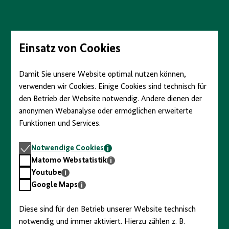
anzeigen/verbergen
Direkt
zum
Seiteninhalt
springen
Einsatz von Cookies
Damit Sie unsere Website optimal nutzen können,
verwenden wir Cookies. Einige Cookies sind technisch für
den Betrieb der Website notwendig. Andere dienen der
anonymen Webanalyse oder ermöglichen erweiterte
Funktionen und Services.
Notwendige
Notwendige Cookies
Cookies
Matomo
Matomo Webstatistik
Webstatistik
Youtube
Youtube
Google
Google Maps
Maps
Diese sind für den Betrieb unserer Website technisch
notwendig und immer aktiviert. Hierzu zählen z. B.