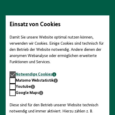
anzeigen/verbergen
Direkt
zum
Seiteninhalt
springen
Einsatz von Cookies
Damit Sie unsere Website optimal nutzen können,
verwenden wir Cookies. Einige Cookies sind technisch für
den Betrieb der Website notwendig. Andere dienen der
anonymen Webanalyse oder ermöglichen erweiterte
Funktionen und Services.
Notwendige
Notwendige Cookies
Cookies
Matomo
Matomo Webstatistik
Webstatistik
Youtube
Youtube
Google
Google Maps
Maps
Diese sind für den Betrieb unserer Website technisch
notwendig und immer aktiviert. Hierzu zählen z. B.