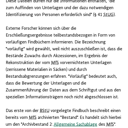
Diese Dateien dürfen nur die Informationen enthalten, "die
zum Auffinden von Unterlagen und der dazu notwendigen
Identifizierung von Personen erforderlich sind" (§ 41
StUG
).
Externe Forscher können sich über die
Erschließungsergebnisse teilbestandsbezogen in Form von
vorläufigen Findbüchern informieren. Die Bezeichnung
"vorläufig" wird gewählt, weil nicht auszuschließen ist, dass die
Bestände Zuwachs durch Akzessionen, im Ergebnis der
Rekonstruktion der vom
MfS
vorvernichteten Unterlagen
(zerrissene Materialien in Säcken) und durch
Bestandsabgrenzungen erfahren. "Vorläufig" bedeutet auch,
dass die Bewertung der Unterlagen und die
Zusammenführung der Daten aus dem Schriftgut und aus den
speziellen Informationsträgern noch nicht abgeschlossen ist.
Das erste von der
BStU
vorgelegte Findbuch beschreibt einen
bereits vom
MfS
archivierten "Bestand". Es handelt sich hierbei
um den "Archivbestand 2:
Allgemeine Sachablage
des
MfS
".