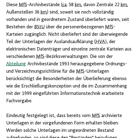
Diese
MfS
-Archivbestände (
ca.
58
km
, davon Zentrale 22
km
,
Außenstellen 36
km
) sind, soweit sie noch vollständig
vorhanden und in geordnetem Zustand überliefert waren, seit
Bestehen der
BStU
über die personenbezogenen
MfS
-
Karteien zugänglich. Nicht überliefert sind der überwiegende
Teil der Unterlagen der Auslandsaufklärung (
HVA
), der
elektronischen Datenträger und einzelne zentrale Karteien aus
verschiedenen
MfS
-Bezirksverwaltungen. Die von der
Abteilung
Archivbestände 1993 herausgegebene Ordnungs-
und Verzeichnungsrichtlinie für die
MfS
-Unterlagen
berücksichtigt die Besonderheiten der Überlieferung ebenso
wie die Erschließungskonzeption und die im Zusammenhang
mit der 1999 eingeführten Informationstechnik erarbeitete
Fachvorgabe.
Eindeutig festgelegt ist, dass bereits vom
MfS
archivierte
Unterlagen in der vorgefundenen Form erhalten bleiben.
Werden solche Unterlagen im ungeordneten Bestand
aufgefunden, so sind diese den "Beständen" beizufügen.