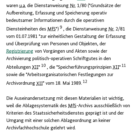
waren
u.a.
die Dienstanweisung
Nr.
1/80 ("Grundsätze der
Aufbereitung, Erfassung und Speicherung operativ
bedeutsamer Informationen durch die operativen
9
Diensteinheiten des
MfS
")
, die Dienstanweisung
Nr.
2/81
vom 01.07.1981 "zur einheitlichen Gestaltung der Erfassung
und Überprüfung von Personen und Objekten, der
Registrierung
von Vorgängen und Akten sowie der
Archivierung politisch-operativen Schriftgutes in den
10
11
Abteilungen
XII
"
, die "Speicherführungsprinzipien
XII
"
sowie die "Arbeitsorganisatorischen Festlegungen zur
12
Archivordnung
XII
" vom 18. Mai 1989.
Die Auseinandersetzung mit diesen Materialien ist wichtig,
weil die Ablagesystematik des
MfS
-Archivs ausschließlich von
Kriterien des Staatssicherheitsdienstes geprägt ist und der
Umgang mit einer solchen Ablageordnung an keiner
Archivfachhochschule gelehrt wird.