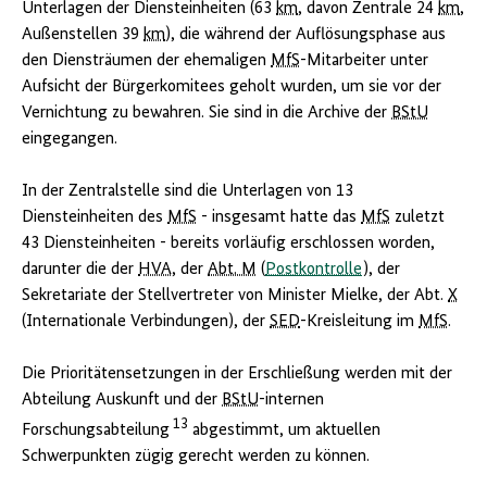
Unterlagen der Diensteinheiten (63
km
, davon Zentrale 24
km
,
Außenstellen 39
km
), die während der Auflösungsphase aus
den Diensträumen der ehemaligen
MfS
-Mitarbeiter unter
Aufsicht der Bürgerkomitees geholt wurden, um sie vor der
Vernichtung zu bewahren. Sie sind in die Archive der
BStU
eingegangen.
In der Zentralstelle sind die Unterlagen von 13
Diensteinheiten des
MfS
- insgesamt hatte das
MfS
zuletzt
43 Diensteinheiten - bereits vorläufig erschlossen worden,
darunter die der
HVA
, der
Abt. M
(
Postkontrolle
), der
Sekretariate der Stellvertreter von Minister Mielke, der Abt.
X
(Internationale Verbindungen), der
SED
-Kreisleitung im
MfS
.
Die Prioritätensetzungen in der Erschließung werden mit der
Abteilung Auskunft und der
BStU
-internen
13
Forschungsabteilung
abgestimmt, um aktuellen
Schwerpunkten zügig gerecht werden zu können.