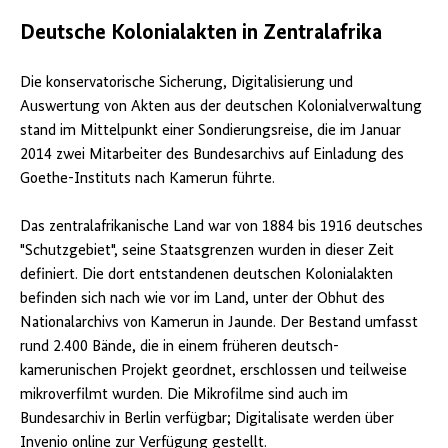
des
Bundesarchivs
Deutsche Kolonialakten in Zentralafrika
beim
Nationalarchiv
von
Die konservatorische Sicherung, Digitalisierung und
Kamerun,
Auswertung von Akten aus der deutschen Kolonialverwaltung
Gruppenbild
stand im Mittelpunkt einer Sondierungsreise, die im Januar
Quelle:
BArch
,
2014 zwei Mitarbeiter des Bundesarchivs auf Einladung des
B
Goethe-Instituts nach Kamerun führte.
198
Bild-
2014-
Das zentralafrikanische Land war von 1884 bis 1916 deutsches
0122-
"Schutzgebiet", seine Staatsgrenzen wurden in dieser Zeit
001
definiert. Die dort entstandenen deutschen Kolonialakten
befinden sich nach wie vor im Land, unter der Obhut des
Nationalarchivs von Kamerun in Jaunde. Der Bestand umfasst
rund 2.400 Bände, die in einem früheren deutsch-
kamerunischen Projekt geordnet, erschlossen und teilweise
mikroverfilmt wurden. Die Mikrofilme sind auch im
Bundesarchiv in Berlin verfügbar; Digitalisate werden über
Invenio online zur Verfügung gestellt.