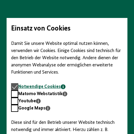
anzeigen/verbergen
Direkt
zum
Seiteninhalt
springen
Einsatz von Cookies
Damit Sie unsere Website optimal nutzen können,
verwenden wir Cookies. Einige Cookies sind technisch für
den Betrieb der Website notwendig. Andere dienen der
anonymen Webanalyse oder ermöglichen erweiterte
Funktionen und Services.
Notwendige
Notwendige Cookies
Cookies
Matomo
Matomo Webstatistik
Webstatistik
Youtube
Youtube
Google
Google Maps
Maps
Diese sind für den Betrieb unserer Website technisch
notwendig und immer aktiviert. Hierzu zählen z. B.