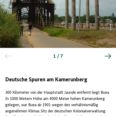
Kamerun,
Edea.-
1 / 7
Besuch
von
Mitarbeitern
des
Bundesarchivs
Deutsche Spuren am Kamerunberg
beim
Nationalarchiv
von
300 Kilometer von der Hauptstadt Jaunde entfernt liegt Buea.
Kamerun,
In 1000 Metern Höhe am 4000 Meter hohen Kamerunberg
Eisenbahnbrücke
gelegen, war Buea ab 1901 wegen des verhältnismäßig
über
den
angenehmen Klimas Sitz der deutschen Kolonialverwaltung.
Sanaga