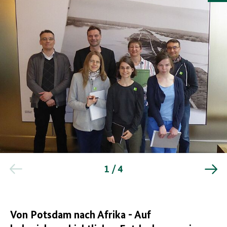
Besuch
der
1 / 4
Ausstellung
"Deutscher
Kolonialismus"
im
Deutschen
Von Potsdam nach Afrika - Auf
Historischen