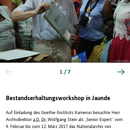
Bestandserhaltungs-
Workshop
1 / 7
im
Nationalarchiv
von
Kamerun:
Dr.
Bestandserhaltungsworkshop in Jaunde
Stein
zeigt
Akten
Auf Einladung des Goethe-Instituts Kamerun besuchte Herr
des
Archivdirektor
a.D.
Dr.
Wolfgang Stein als „Senior Expert“ vom
Kaiserlichen
9. Februar bis zum 12. März 2017 das Nationalarchiv von
Gouvernements