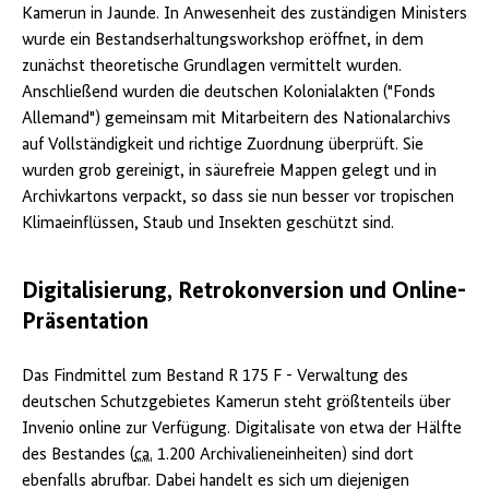
von
Kamerun in Jaunde. In Anwesenheit des zuständigen Ministers
Kamerun
wurde ein Bestandserhaltungsworkshop eröffnet, in dem
Quelle:
zunächst theoretische Grundlagen vermittelt wurden.
Goethe-
Institut
Anschließend wurden die deutschen Kolonialakten ("Fonds
/
Allemand") gemeinsam mit Mitarbeitern des Nationalarchivs
Uwe
auf Vollständigkeit und richtige Zuordnung überprüft. Sie
Jung
wurden grob gereinigt, in säurefreie Mappen gelegt und in
Archivkartons verpackt, so dass sie nun besser vor tropischen
Klimaeinflüssen, Staub und Insekten geschützt sind.
Digitalisierung, Retrokonversion und Online-
Präsentation
Das Findmittel zum Bestand R 175 F - Verwaltung des
deutschen Schutzgebietes Kamerun steht größtenteils über
Invenio online zur Verfügung. Digitalisate von etwa der Hälfte
des Bestandes (
ca.
1.200 Archivalieneinheiten) sind dort
ebenfalls abrufbar. Dabei handelt es sich um diejenigen