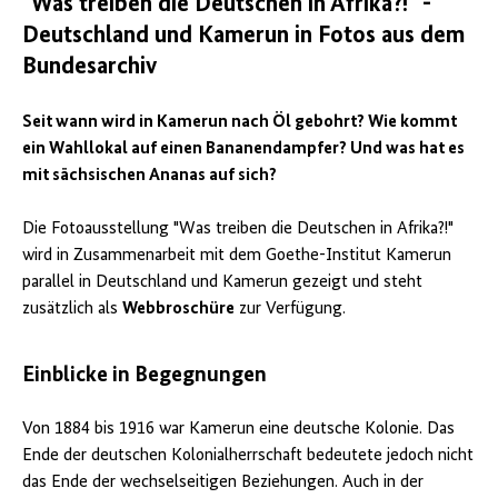
"Was treiben die Deutschen in Afrika?!" -
Ebermaier,
Deutschland und Kamerun in Fotos aus dem
Gouverneur
von
Bundesarchiv
Kamerun,
sowie
Vertreter
Seit wann wird in Kamerun nach Öl gebohrt? Wie kommt
der
ein Wahllokal auf einen Bananendampfer? Und was hat es
Haussa-
mit sächsischen Ananas auf sich?
Bevölkerung
von
Jaunde,
Die Fotoausstellung "Was treiben die Deutschen in Afrika?!"
1913
wird in Zusammenarbeit mit dem Goethe-Institut Kamerun
Quelle:
BArch
,
parallel in Deutschland und Kamerun gezeigt und steht
Bild105-
zusätzlich als
Webbroschüre
zur Verfügung.
K0002
/
Dobbertin,
Einblicke in Begegnungen
Walther
Von 1884 bis 1916 war Kamerun eine deutsche Kolonie. Das
Ende der deutschen Kolonialherrschaft bedeutete jedoch nicht
das Ende der wechselseitigen Beziehungen. Auch in der