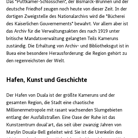
Das "Puttkamer-Schlösschen", der Bismarck-Brunnen und der
(1911)
deutsche Friedhof zeugen noch heute von dieser Zeit. In der
und
Skulpturen
dortigen Zweigstelle des Nationalarchivs wird die "Bücherei
"Les
des Kaiserlichen Gouvernements" bewahrt. Vor allem aber ist
flaneurs
das Archiv für die Verwaltungsakten des nach 1919 unter
d'Edea"
(2011)
britische Mandatsverwaltung gelangten Teils Kameruns
Quelle:
zuständig. Die Erhaltung von Archiv- und Bibliotheksgut ist in
BArch
,
Buea eine besondere Herausforderung: die Region gehört zu
B
198
den regenreichsten der Welt.
Bild-
2014-
0123-
Hafen, Kunst und Geschichte
001
/
Herrmann,
Der Hafen von Duala ist der größte Kameruns und der
Sabine
gesamten Region, die Stadt eine chaotische
Millionenmetropole mit rasant wachsenden Slumgebieten
entlang der Ausfallstraßen. Eine Oase der Ruhe ist das
Kunstzentrum doual’art, das seit über zwanzig Jahren von
Marylin Douala-Bell geleitet wird. Sie ist die Urenkelin des