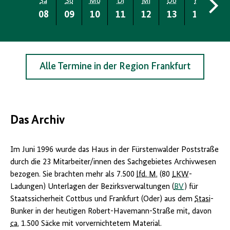
Sa
So
Mo
Di
Mi
Do
Fr
Sa
08
09
10
11
12
13
14
15
Alle Termine in der Region Frankfurt
Das Archiv
Im Juni 1996 wurde das Haus in der Fürstenwalder Poststraße
durch die 23 Mitarbeiter/innen des Sachgebietes Archivwesen
bezogen. Sie brachten mehr als 7.500
lfd. M.
(80
LKW
-
Ladungen) Unterlagen der Bezirksverwaltungen (
BV
) für
Staatssicherheit Cottbus und Frankfurt (Oder) aus dem
Stasi
-
Bunker in der heutigen Robert-Havemann-Straße mit, davon
ca.
1.500 Säcke mit vorvernichtetem Material.