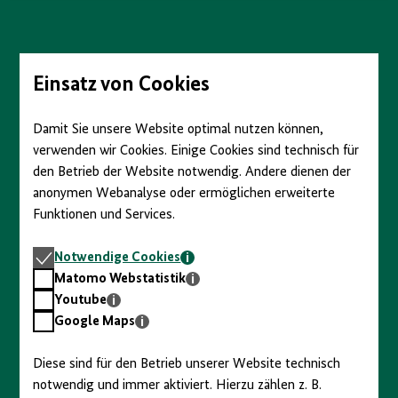
anzeigen/verbergen
Direkt
zum
Seiteninhalt
springen
Einsatz von Cookies
Damit Sie unsere Website optimal nutzen können,
verwenden wir Cookies. Einige Cookies sind technisch für
den Betrieb der Website notwendig. Andere dienen der
anonymen Webanalyse oder ermöglichen erweiterte
Funktionen und Services.
Notwendige
Notwendige Cookies
Cookies
Matomo
Matomo Webstatistik
Webstatistik
Youtube
Youtube
Google
Google Maps
Maps
Diese sind für den Betrieb unserer Website technisch
notwendig und immer aktiviert. Hierzu zählen z. B.