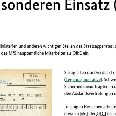
esonderen Einsatz 
isterien und anderen wichtigen Stellen des Staatsapparates, d
e das
MfS
hauptamtliche Mitarbeiter als
OibE
ein.
Sie agierten dort verdeckt u
(
Legende, operative
). Schw
Sicherheitsbeauftragten in 
den Auslandsvertretungen 
In einigen Bereichen arbeite
etwa im
MdI
der
DDR
(sie