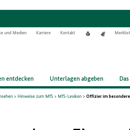
Leichte
Gebärdensprach
se und Medien
Karriere
Kontakt
Merklis
Sprache
n entdecken
Unterlagen abgeben
Das
insehen
Hinweise zum MfS
MfS-Lexikon
Offizier im besondere