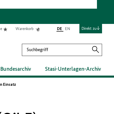
e
Elemente
Elemente
Direkt zu
te
Warenkorb
DE
EN
0
0
befinden
befinden
sich
sich
Suchen
in
im
Suchen
der
Warenkorb
Merkliste
 Bundesarchiv
Stasi-Unterlagen-Archiv
n Einsatz