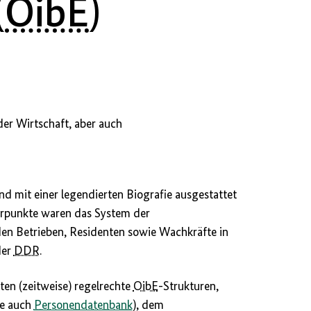
(
OibE
)
er Wirtschaft, aber auch
nd mit einer legendierten Biografie ausgestattet
erpunkte waren das System der
den Betrieben, Residenten sowie Wachkräfte in
der
DDR
.
ten (zeitweise) regelrechte
OibE
-Strukturen,
he auch
Personendatenbank
), dem