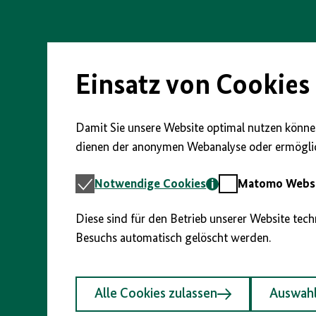
Direkt
zum
Seiteninhalt
springen
Einsatz von Cookies
Damit Sie unsere Website optimal nutzen können
dienen der anonymen Webanalyse oder ermöglic
Notwendige
Matomo
Notwendige Cookies
Matomo Webst
Cookies
Webstatistik
Diese sind für den Betrieb unserer Website tec
Besuchs automatisch gelöscht werden.
Alle Cookies zulassen
Auswahl