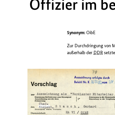
Offizier im b
Synonym:
OibE
Zur Durchdringung von Min
außerhalb der
DDR
setzt