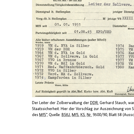
Der Leiter der Zollverwaltung der
DDR
, Gerhard Stauch, wa
Staatssicherheit. Hier der Vorschlag zur Auszeichnung von S
des
MfS
"
Quelle:
BStU
,
MfS
,
KS
,
Nr.
9500/90, Blatt 58 (Aussc