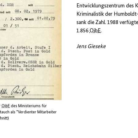
Entwicklungszentrum des K
Kriminalistik der Humboldt-
sank die Zahl. 1988 verfügt
1.856
OibE
.
Jens Gieseke
r
OibE
des Ministeriums für
tauch als "Verdienter Mitarbeiter
hnitt)