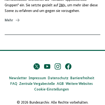
Gruppen" ein. Sie setzte gezielt auf
IM
s, um mehr über diese
Szene zu erfahren und um gegen sie vorzugehen.
Mehr
D
Twitter
YouTube
Instagram
Facebook
X
a
s
Newsletter
Impressum
Datenschutz
Barrierefreiheit
FAQ
Zentrale Vergabestelle
AGB
Weitere Websites
B
Cookie-Einstellungen
u
n
© 2026 Bundesarchiv. Alle Rechte vorbehalten.