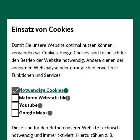
anzeigen/verbergen
Direkt
zum
Seiteninhalt
springen
Einsatz von Cookies
Damit Sie unsere Website optimal nutzen können,
verwenden wir Cookies. Einige Cookies sind technisch für
den Betrieb der Website notwendig. Andere dienen der
anonymen Webanalyse oder ermöglichen erweiterte
Funktionen und Services.
Notwendige
Notwendige Cookies
Cookies
Matomo
Matomo Webstatistik
Webstatistik
Youtube
Youtube
Google
Google Maps
Maps
Diese sind für den Betrieb unserer Website technisch
notwendig und immer aktiviert. Hierzu zählen z. B.