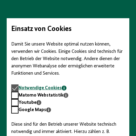
anzeigen/verbergen
Direkt
zum
Seiteninhalt
springen
Einsatz von Cookies
Damit Sie unsere Website optimal nutzen können,
verwenden wir Cookies. Einige Cookies sind technisch für
den Betrieb der Website notwendig. Andere dienen der
anonymen Webanalyse oder ermöglichen erweiterte
Funktionen und Services.
Notwendige
Notwendige Cookies
Cookies
Matomo
Matomo Webstatistik
Webstatistik
Youtube
Youtube
Google
Google Maps
Maps
Diese sind für den Betrieb unserer Website technisch
notwendig und immer aktiviert. Hierzu zählen z. B.