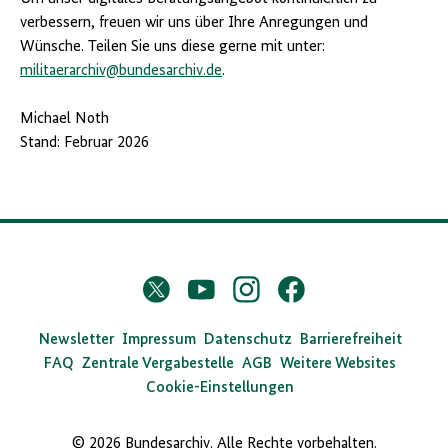
verbessern, freuen wir uns über Ihre Anregungen und
Wünsche. Teilen Sie uns diese gerne mit unter:
militaerarchiv@bundesarchiv.de
.
Michael Noth
Stand: Februar 2026
D
Twitter
YouTube
Instagram
Facebook
X
a
s
Newsletter
Impressum
Datenschutz
Barrierefreiheit
FAQ
Zentrale Vergabestelle
AGB
Weitere Websites
B
Cookie-Einstellungen
u
n
© 2026 Bundesarchiv. Alle Rechte vorbehalten.