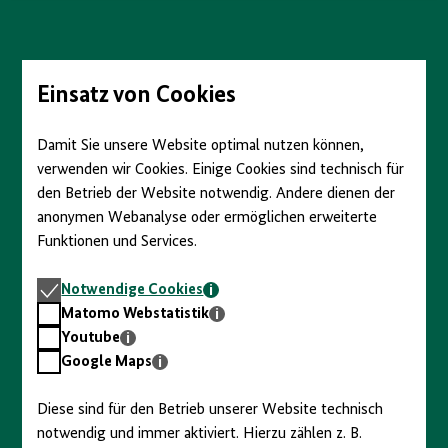
anzeigen/verbergen
Direkt
zum
Seiteninhalt
springen
Einsatz von Cookies
Damit Sie unsere Website optimal nutzen können,
verwenden wir Cookies. Einige Cookies sind technisch für
den Betrieb der Website notwendig. Andere dienen der
anonymen Webanalyse oder ermöglichen erweiterte
Funktionen und Services.
Notwendige
Notwendige Cookies
Cookies
Matomo
Matomo Webstatistik
Webstatistik
Youtube
Youtube
Google
Google Maps
Maps
Diese sind für den Betrieb unserer Website technisch
notwendig und immer aktiviert. Hierzu zählen z. B.