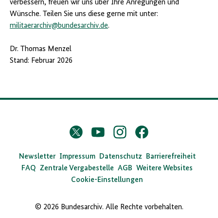
verbessern, freuen wir uns über Ihre Anregungen und
Wünsche. Teilen Sie uns diese gerne mit unter:
militaerarchiv@bundesarchiv.de
.
Dr. Thomas Menzel
Stand: Februar 2026
D
Twitter
YouTube
Instagram
Facebook
X
a
s
Newsletter
Impressum
Datenschutz
Barrierefreiheit
FAQ
Zentrale Vergabestelle
AGB
Weitere Websites
B
Cookie-Einstellungen
u
n
© 2026 Bundesarchiv. Alle Rechte vorbehalten.
d