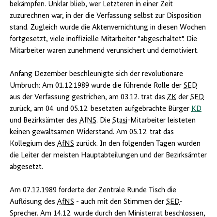
bekämpfen. Unklar blieb, wer Letzteren in einer Zeit
zuzurechnen war, in der die Verfassung selbst zur Disposition
stand. Zugleich wurde die Aktenvernichtung in diesen Wochen
fortgesetzt, viele inoffizielle Mitarbeiter "abgeschaltet". Die
Mitarbeiter waren zunehmend verunsichert und demotiviert.
Anfang Dezember beschleunigte sich der revolutionäre
Umbruch: Am 01.12.1989 wurde die führende Rolle der
SED
aus der Verfassung gestrichen, am 03.12. trat das
ZK
der
SED
zurück, am 04. und 05.12. besetzten aufgebrachte Bürger
KD
und Bezirksämter des
AfNS
. Die
Stasi
-Mitarbeiter leisteten
keinen gewaltsamen Widerstand. Am 05.12. trat das
Kollegium des
AfNS
zurück. In den folgenden Tagen wurden
die Leiter der meisten Hauptabteilungen und der Bezirksämter
abgesetzt.
Am 07.12.1989 forderte der Zentrale Runde Tisch die
Auflösung des
AfNS
- auch mit den Stimmen der
SED
-
Sprecher. Am 14.12. wurde durch den Ministerrat beschlossen,