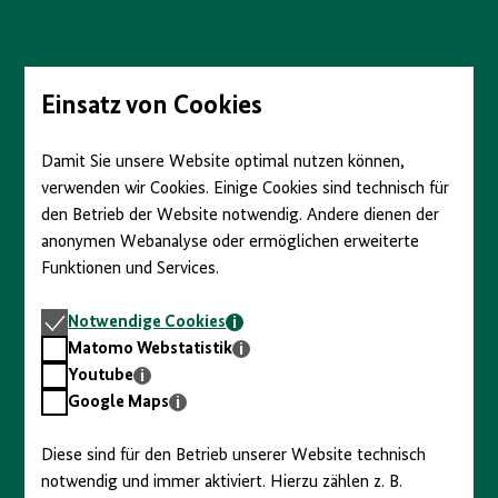
Direkt
zum
Seiteninhalt
springen
Einsatz von Cookies
Damit Sie unsere Website optimal nutzen können,
verwenden wir Cookies. Einige Cookies sind technisch für
den Betrieb der Website notwendig. Andere dienen der
anonymen Webanalyse oder ermöglichen erweiterte
Funktionen und Services.
Notwendige
Notwendige Cookies
Cookies
Matomo
Matomo Webstatistik
Webstatistik
Youtube
Youtube
Google
Google Maps
Maps
Diese sind für den Betrieb unserer Website technisch
notwendig und immer aktiviert. Hierzu zählen z. B.