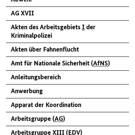
AG XVII
Akten des Arbeitsgebiets
I
der
Kriminalpolizei
Akten über Fahnenflucht
Amt für Nationale Sicherheit (
AfNS
)
Anleitungsbereich
Anwerbung
Apparat der Koordination
Arbeitsgruppe (
AG
)
Arbeitsgruppe
XIII
(
EDV
)