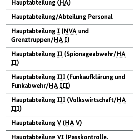
Hauptabteilung (
HA
)
Hauptabteilung/Abteilung Personal
Hauptabteilung
I
(
NVA
und
Grenztruppen/
HA
I
)
Hauptabteilung
II
(Spionageabwehr/
HA
II
)
Hauptabteilung
III
(Funkaufklärung und
Funkabwehr/
HA
III
)
Hauptabteilung
III
(Volkswirtschaft/
HA
III
)
Hauptabteilung
V
(
HA
V
)
Hauptabteilung
VI
(Passkontrolle,