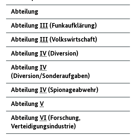
Abteilung
Abteilung
III
(Funkaufklärung)
Abteilung
III
(Volkswirtschaft)
Abteilung
IV
(Diversion)
Abteilung
IV
(Diversion/Sonderaufgaben)
Abteilung
IV
(Spionageabwehr)
Abteilung
V
Abteilung
VI
(Forschung,
Verteidigungsindustrie)