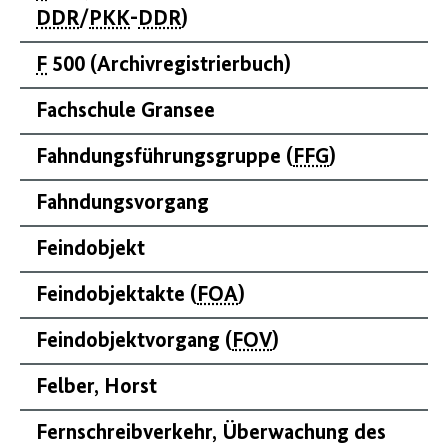
DDR
/
PKK
-
DDR
)
F
500 (Archivregistrierbuch)
Fachschule Gransee
Fahndungsführungsgruppe (
FFG
)
Fahndungsvorgang
Feindobjekt
Feindobjektakte (
FOA
)
Feindobjektvorgang (
FOV
)
Felber, Horst
Fernschreibverkehr, Überwachung des