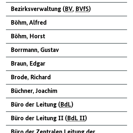
Bezirksverwaltung (
BV
,
BVfS
)
Böhm, Alfred
Böhm, Horst
Borrmann, Gustav
Braun, Edgar
Brode, Richard
Büchner, Joachim
Büro der Leitung (
BdL
)
Büro der Leitung II (
BdL II
)
Büro der Zentralen Leitung der