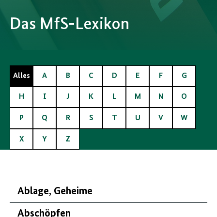
Das MfS-Lexikon
Alles
A
B
C
D
E
F
G
H
I
J
K
L
M
N
O
P
Q
R
S
T
U
V
W
X
Y
Z
Ablage, Geheime
Abschöpfen