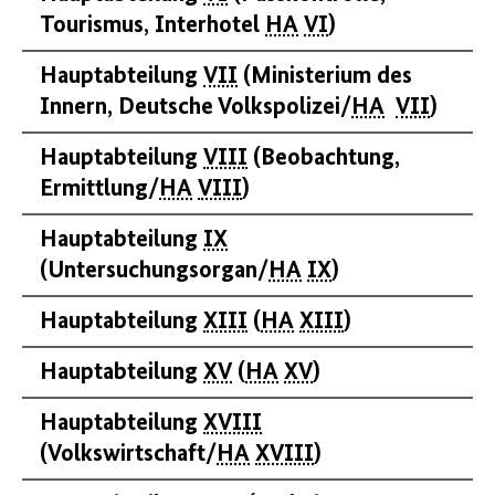
Tourismus, Interhotel
HA
VI
)
Hauptabteilung
VII
(Ministerium des
Innern, Deutsche Volkspolizei/
HA
VII
)
Hauptabteilung
VIII
(Beobachtung,
Ermittlung/
HA
VIII
)
Hauptabteilung
IX
(Untersuchungsorgan/
HA
IX
)
Hauptabteilung
XIII
(
HA
XIII
)
Hauptabteilung
XV
(
HA
XV
)
Hauptabteilung
XVIII
(Volkswirtschaft/
HA
XVIII
)