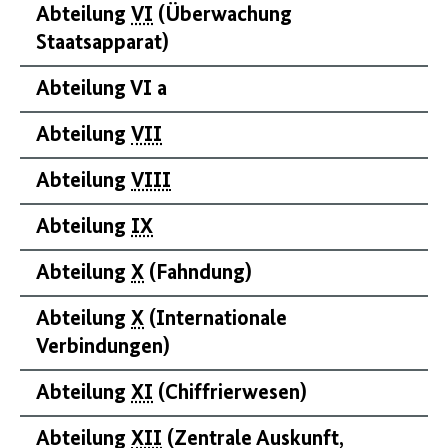
Abteilung
VI
(Überwachung
Staatsapparat)
Abteilung VI a
Abteilung
VII
Abteilung
VIII
Abteilung
IX
Abteilung
X
(Fahndung)
Abteilung
X
(Internationale
Verbindungen)
Abteilung
XI
(Chiffrierwesen)
Abteilung
XII
(Zentrale Auskunft,