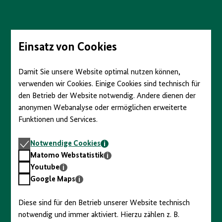
Direkt
zum
Seiteninhalt
springen
Einsatz von Cookies
Damit Sie unsere Website optimal nutzen können,
verwenden wir Cookies. Einige Cookies sind technisch für
den Betrieb der Website notwendig. Andere dienen der
anonymen Webanalyse oder ermöglichen erweiterte
Funktionen und Services.
Notwendige
Notwendige Cookies
Cookies
Matomo
Matomo Webstatistik
Webstatistik
Youtube
Youtube
Google
Google Maps
Maps
Diese sind für den Betrieb unserer Website technisch
notwendig und immer aktiviert. Hierzu zählen z. B.