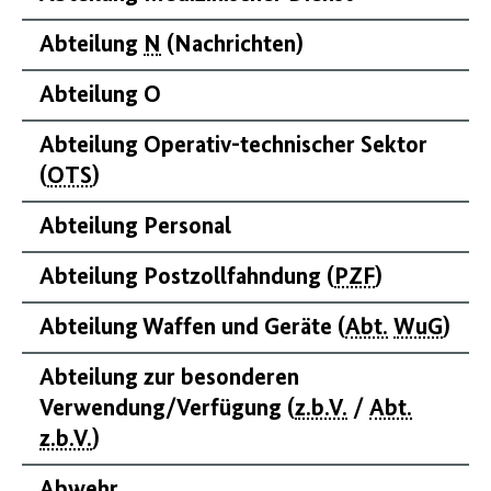
Abteilung
N
(Nachrichten)
Abteilung O
Abteilung Operativ-technischer Sektor
(
OTS
)
Abteilung Personal
Abteilung Postzollfahndung (
PZF
)
Abteilung Waffen und Geräte (
Abt.
WuG
)
Abteilung zur besonderen
Verwendung/Verfügung (
z.b.V.
/
Abt.
z.b.V.
)
Abwehr