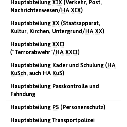
Hauptabteilung
XIX
(Verkehr, Post,
Nachrichtenwesen/
HA
XIX
)
Hauptabteilung
XX
(Staatsapparat,
Kultur, Kirchen, Untergrund/
HA
XX
)
Hauptabteilung
XXII
("Terrorabwehr"/
HA
XXII
)
Hauptabteilung Kader und Schulung (
HA
KuSch
, auch HA
KuS
)
Hauptabteilung Passkontrolle und
Fahndung
Hauptabteilung
PS
(Personenschutz)
Hauptabteilung Transportpolizei