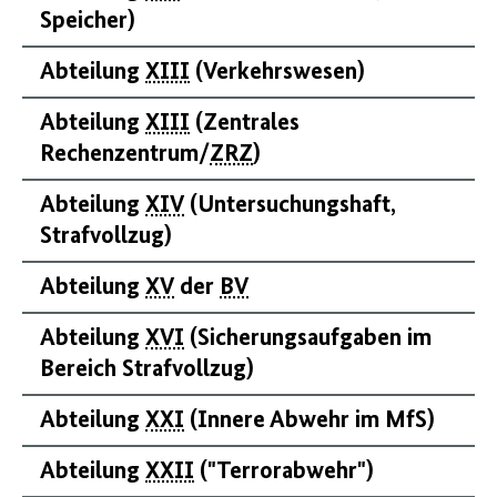
Speicher)
Abteilung
XIII
(Verkehrswesen)
Abteilung
XIII
(Zentrales
Rechenzentrum/
ZRZ
)
Abteilung
XIV
(Untersuchungshaft,
Strafvollzug)
Abteilung
XV
der
BV
Abteilung
XVI
(Sicherungsaufgaben im
Bereich Strafvollzug)
Abteilung
XXI
(Innere Abwehr im MfS)
Abteilung
XXII
("Terrorabwehr")