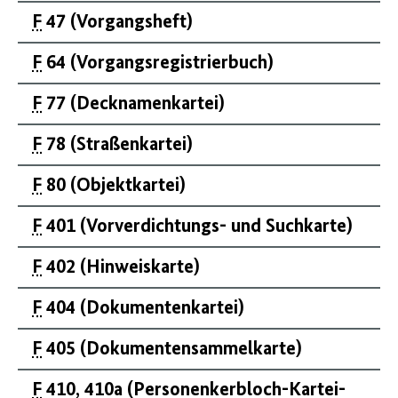
F
47 (Vorgangsheft)
F
64 (Vorgangsregistrierbuch)
F
77 (Decknamenkartei)
F
78 (Straßenkartei)
F
80 (Objektkartei)
F
401 (Vorverdichtungs- und Suchkarte)
F
402 (Hinweiskarte)
F
404 (Dokumentenkartei)
F
405 (Dokumentensammelkarte)
F
410, 410a (Personenkerbloch-Kartei-