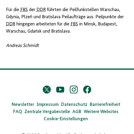
Für die
FBS
der
DDR
führten die Peilfunkstellen Warschau,
Gdynia, Plzeň und Bratislava Peilaufträge aus. Peilpunkte der
DDR
hingegen arbeiteten für die
FBS
in Minsk, Budapest,
Warschau, Gdańsk und Bratislava.
Andreas Schmidt
D
Twitter
YouTube
Instagram
Facebook
X
a
s
Newsletter
Impressum
Datenschutz
Barrierefreiheit
FAQ
Zentrale Vergabestelle
AGB
Weitere Websites
B
Cookie-Einstellungen
u
n