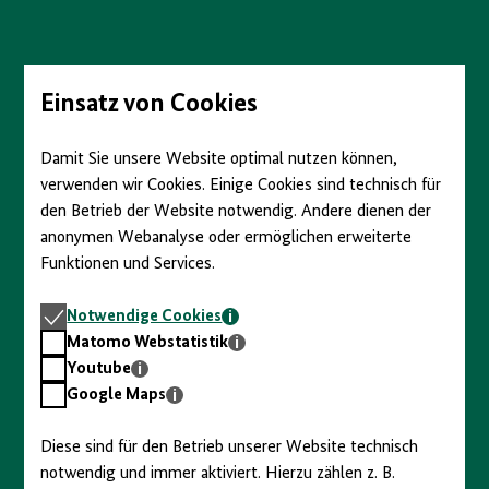
Direkt
zum
Seiteninhalt
springen
Einsatz von Cookies
Damit Sie unsere Website optimal nutzen können,
verwenden wir Cookies. Einige Cookies sind technisch für
den Betrieb der Website notwendig. Andere dienen der
anonymen Webanalyse oder ermöglichen erweiterte
Funktionen und Services.
Notwendige
Notwendige Cookies
Cookies
Matomo
Matomo Webstatistik
Webstatistik
Youtube
Youtube
Google
Google Maps
Maps
Diese sind für den Betrieb unserer Website technisch
notwendig und immer aktiviert. Hierzu zählen z. B.