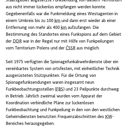
Staatsgebiet abgesetzte Funksendung von diesem Territorium
aus nicht immer lückenlos empfangen werden konnte.
Gegebenenfalls war die Funkmeldung eines Westagenten in
einem Umkreis bis zu 100
km
und dann erst wieder ab einer
Entfernung von mehr als 400
km
aufzufangen. Die
Bestimmung des Standortes eines Funkspions auf dem Gebiet
der
DDR
war in der Regel nur mit Hilfe von Funkpeilungen
vom Territorium Polens und der
ČSSR
aus möglich.
Seit 1975 verfügten die Spionagefunkabwehrdienste über ein
vereinbartes System von ortsfesten, mit einheitlicher Technik
ausgerüsteten Stützpunkten. Für die Ortung von
Spionagefunksendungen waren insgesamt neun
Funkbeobachtungsstellen (
FBS
) und 23 Peilpunkte durchweg
in Betrieb. Jährlich zweimal wurden vom Apparat der
Koordination verbindliche Pläne zur lückenlosen
Funkbeobachtung und Funkpeilung in den von den westlichen
Geheimdiensten benutzten Frequenzabschnitten des
KW
-
Bereiches herausgegeben.