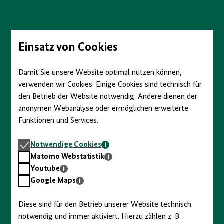
Direkt
zum
Seiteninhalt
springen
Einsatz von Cookies
Damit Sie unsere Website optimal nutzen können,
verwenden wir Cookies. Einige Cookies sind technisch für
den Betrieb der Website notwendig. Andere dienen der
anonymen Webanalyse oder ermöglichen erweiterte
Funktionen und Services.
Notwendige
Notwendige Cookies
Cookies
Matomo
Matomo Webstatistik
Webstatistik
Youtube
Youtube
Google
Google Maps
Maps
Diese sind für den Betrieb unserer Website technisch
notwendig und immer aktiviert. Hierzu zählen z. B.