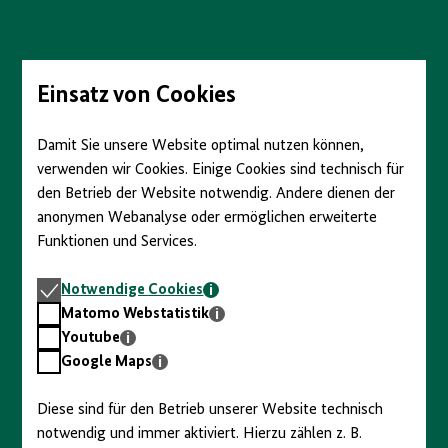
Direkt
zum
Seiteninhalt
springen
Einsatz von Cookies
Damit Sie unsere Website optimal nutzen können,
verwenden wir Cookies. Einige Cookies sind technisch für
den Betrieb der Website notwendig. Andere dienen der
anonymen Webanalyse oder ermöglichen erweiterte
Funktionen und Services.
Notwendige
Notwendige Cookies
Cookies
Matomo
Matomo Webstatistik
Webstatistik
Youtube
Youtube
Google
Google Maps
Maps
Diese sind für den Betrieb unserer Website technisch
notwendig und immer aktiviert. Hierzu zählen z. B.