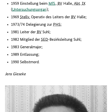
1959 Einstellung beim
MfS
,
BV
Halle,
Abt.
IX
(
Untersuchungsorgan
);
1969
Stellv.
Operativ des Leiters der
BV
Halle;
1973/74 Delegierung zur
PHS
;
1981 Leiter der
BV
Suhl;
1982 Mitglied der
SED
-Bezirksleitung Suhl;
1983 Generalmajor;
1989 Entlassung;
1990 Selbstmord.
Jens Gieseke