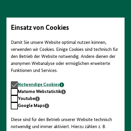
Direkt
zum
Seiteninhalt
springen
Einsatz von Cookies
Damit Sie unsere Website optimal nutzen können,
verwenden wir Cookies. Einige Cookies sind technisch für
den Betrieb der Website notwendig. Andere dienen der
anonymen Webanalyse oder ermöglichen erweiterte
Funktionen und Services.
Notwendige
Notwendige Cookies
Cookies
Matomo
Matomo Webstatistik
Webstatistik
Youtube
Youtube
Google
Google Maps
Maps
Diese sind für den Betrieb unserer Website technisch
notwendig und immer aktiviert. Hierzu zählen z. B.