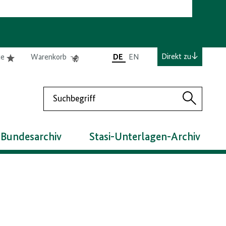
e
Elemente
Elemente
Direkt zu
te
Warenkorb
DE
EN
0
0
befinden
befinden
sich
sich
Suchen
in
im
Suchen
der
Warenkorb
Merkliste
 Bundesarchiv
Stasi-Unterlagen-Archiv