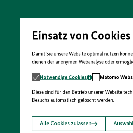
Direkt
zum
Seiteninhalt
springen
Einsatz von Cookies
Damit Sie unsere Website optimal nutzen können
dienen der anonymen Webanalyse oder ermöglic
Notwendige
Matomo
Notwendige Cookies
Matomo Webst
Cookies
Webstatistik
Diese sind für den Betrieb unserer Website tec
Besuchs automatisch gelöscht werden.
Alle Cookies zulassen
Auswahl