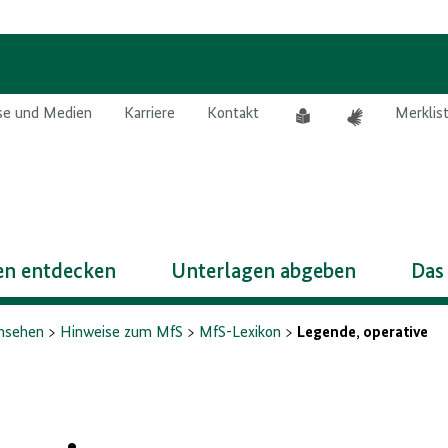
Leichte
Gebärdensprach
se und Medien
Karriere
Kontakt
Merklis
Sprache
n entdecken
Unterlagen abgeben
Das
insehen
Hinweise zum MfS
MfS-Lexikon
Legende, operative