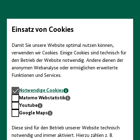
Direkt
zum
Seiteninhalt
springen
Einsatz von Cookies
Damit Sie unsere Website optimal nutzen können,
verwenden wir Cookies. Einige Cookies sind technisch für
den Betrieb der Website notwendig. Andere dienen der
anonymen Webanalyse oder ermöglichen erweiterte
Funktionen und Services.
Notwendige
Notwendige Cookies
Cookies
Matomo
Matomo Webstatistik
Webstatistik
Youtube
Youtube
Google
Google Maps
Maps
Diese sind für den Betrieb unserer Website technisch
notwendig und immer aktiviert. Hierzu zählen z. B.