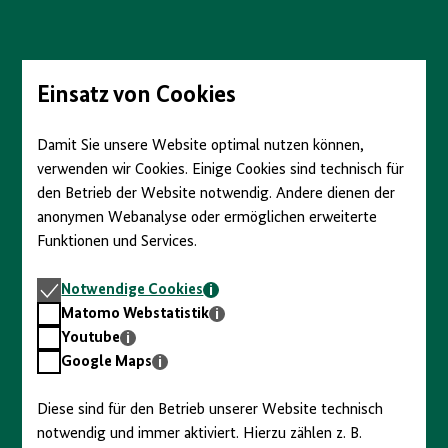
Direkt
zum
Seiteninhalt
springen
Einsatz von Cookies
Damit Sie unsere Website optimal nutzen können,
verwenden wir Cookies. Einige Cookies sind technisch für
den Betrieb der Website notwendig. Andere dienen der
anonymen Webanalyse oder ermöglichen erweiterte
Funktionen und Services.
Notwendige
Notwendige Cookies
Cookies
Matomo
Matomo Webstatistik
Webstatistik
Youtube
Youtube
Google
Google Maps
Maps
Diese sind für den Betrieb unserer Website technisch
notwendig und immer aktiviert. Hierzu zählen z. B.