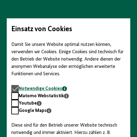
Direkt
zum
Seiteninhalt
springen
Einsatz von Cookies
Damit Sie unsere Website optimal nutzen können,
verwenden wir Cookies. Einige Cookies sind technisch für
den Betrieb der Website notwendig. Andere dienen der
anonymen Webanalyse oder ermöglichen erweiterte
Funktionen und Services.
Notwendige
Notwendige Cookies
Cookies
Matomo
Matomo Webstatistik
Webstatistik
Youtube
Youtube
Google
Google Maps
Maps
Diese sind für den Betrieb unserer Website technisch
notwendig und immer aktiviert. Hierzu zählen z. B.