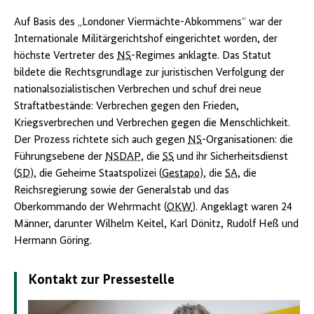
Auf Basis des „Londoner Viermächte-Abkommens“ war der
Internati­onale Militärgerichtshof eingerichtet worden, der
höchste Vertreter des
NS
-Regimes anklagte. Das Statut
bildete die Rechtsgrundlage zur juristi­schen Verfolgung der
nationalsozialistischen Verbrechen und schuf drei neue
Straftatbestände: Verbrechen gegen den Frieden,
Kriegsverbrechen und Verbrechen gegen die Menschlich­keit.
Der Prozess richtete sich auch gegen
NS
-Organisationen: die
Führungsebene der
NSDAP
, die
SS
und ihr Sicherheitsdienst
(
SD
), die Geheime Staatspolizei (
Gestapo
), die
SA
, die
Reichsregierung sowie der Generalstab und das
Oberkommando der Wehrmacht (
OKW
). Angeklagt waren 24
Männer, darunter Wilhelm Keitel, Karl Dönitz, Rudolf Heß und
Hermann Göring.
Kontakt zur Pressestelle