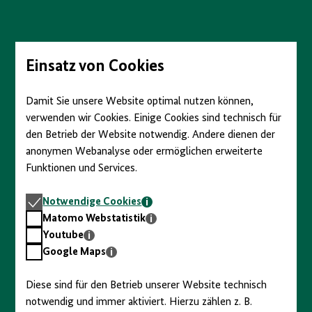
Direkt
zum
Seiteninhalt
springen
Einsatz von Cookies
Damit Sie unsere Website optimal nutzen können,
verwenden wir Cookies. Einige Cookies sind technisch für
den Betrieb der Website notwendig. Andere dienen der
anonymen Webanalyse oder ermöglichen erweiterte
Funktionen und Services.
Notwendige
Notwendige Cookies
Cookies
Matomo
Matomo Webstatistik
Webstatistik
Youtube
Youtube
Google
Google Maps
Maps
Diese sind für den Betrieb unserer Website technisch
notwendig und immer aktiviert. Hierzu zählen z. B.