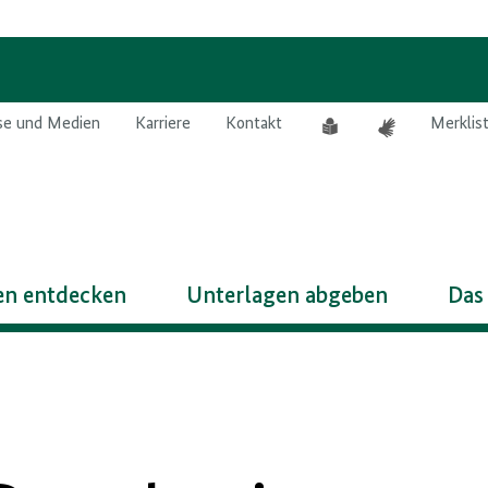
Leichte
Gebärdensprach
se und Medien
Karriere
Kontakt
Merklis
Sprache
n entdecken
Unterlagen abgeben
Das