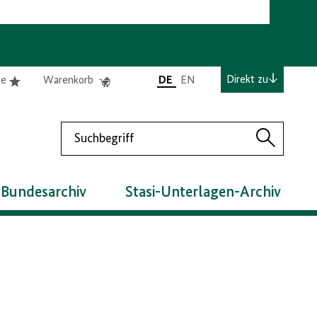
e
Elemente
Elemente
Direkt zu
te
Warenkorb
DE
EN
0
0
befinden
befinden
sich
sich
Suchen
in
im
Suchen
der
Warenkorb
Merkliste
 Bundesarchiv
Stasi-Unterlagen-Archiv