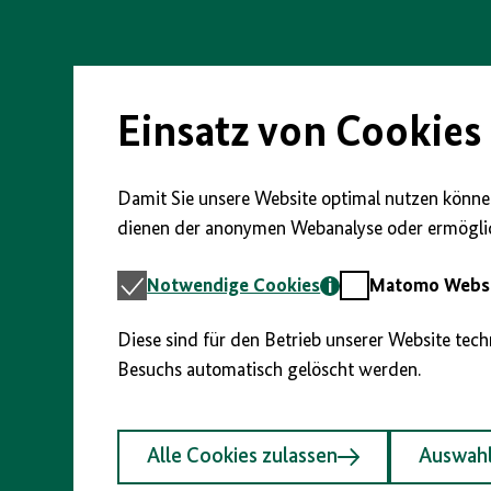
Direkt
zum
Seiteninhalt
springen
Einsatz von Cookies
Damit Sie unsere Website optimal nutzen können
dienen der anonymen Webanalyse oder ermöglic
Notwendige
Matomo
Notwendige Cookies
Matomo Webst
Cookies
Webstatistik
Diese sind für den Betrieb unserer Website tec
Besuchs automatisch gelöscht werden.
Alle Cookies zulassen
Auswahl