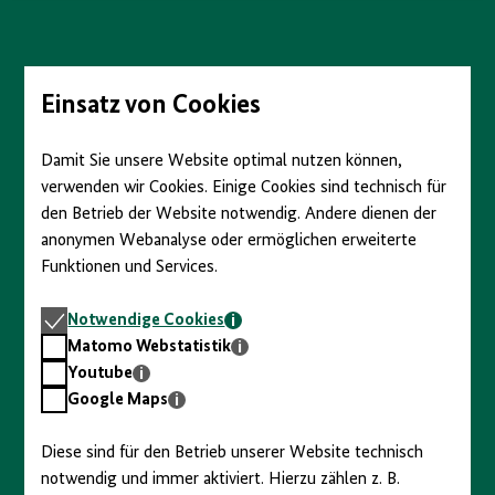
anzeigen/verbergen
Direkt
zum
Seiteninhalt
springen
Einsatz von Cookies
Damit Sie unsere Website optimal nutzen können,
verwenden wir Cookies. Einige Cookies sind technisch für
den Betrieb der Website notwendig. Andere dienen der
anonymen Webanalyse oder ermöglichen erweiterte
Funktionen und Services.
Notwendige
Notwendige Cookies
Cookies
Matomo
Matomo Webstatistik
Webstatistik
Youtube
Youtube
Google
Google Maps
Maps
Diese sind für den Betrieb unserer Website technisch
notwendig und immer aktiviert. Hierzu zählen z. B.