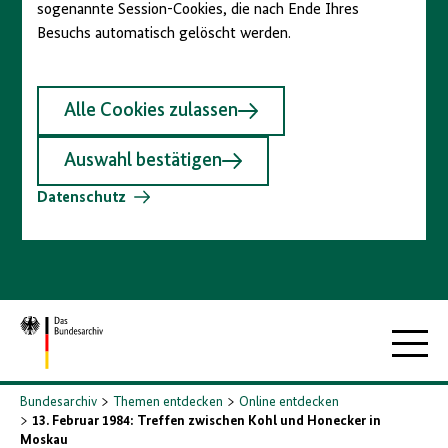
sogenannte Session-Cookies, die nach Ende Ihres
Besuchs automatisch gelöscht werden.
Alle Cookies zulassen
Auswahl bestätigen
Datenschutz
Zur
Hauptna
Startseite
Bundesarchiv
Themen entdecken
Online entdecken
13. Februar 1984: Treffen zwischen Kohl und Honecker in
Moskau