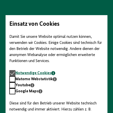
Direkt
zum
Seiteninhalt
springen
Einsatz von Cookies
Damit Sie unsere Website optimal nutzen können,
verwenden wir Cookies. Einige Cookies sind technisch für
den Betrieb der Website notwendig. Andere dienen der
anonymen Webanalyse oder ermöglichen erweiterte
Funktionen und Services.
Notwendige
Notwendige Cookies
Cookies
Matomo
Matomo Webstatistik
Webstatistik
Youtube
Youtube
Google
Google Maps
Maps
Diese sind für den Betrieb unserer Website technisch
notwendig und immer aktiviert. Hierzu zählen z. B.