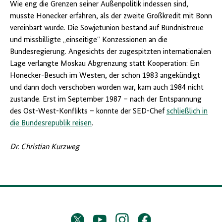
Wie eng die Grenzen seiner Außenpolitik indessen sind,
musste Honecker erfahren, als der zweite Großkredit mit Bonn
vereinbart wurde. Die Sowjetunion bestand auf Bündnistreue
und missbilligte „einseitige“ Konzessionen an die
Bundesregierung. Angesichts der zugespitzten internationalen
Lage verlangte Moskau Abgrenzung statt Kooperation: Ein
Honecker-Besuch im Westen, der schon 1983 angekündigt
und dann doch verschoben worden war, kam auch 1984 nicht
zustande. Erst im September 1987 – nach der Entspannung
des Ost-West-Konflikts – konnte der SED-Chef
schließlich in
die Bundesrepublik reisen
.
Dr. Christian Kurzweg
D
Twitter
YouTube
Instagram
Facebook