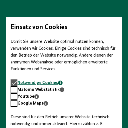
Direkt
zum
Seiteninhalt
springen
Einsatz von Cookies
Damit Sie unsere Website optimal nutzen können,
verwenden wir Cookies. Einige Cookies sind technisch für
den Betrieb der Website notwendig. Andere dienen der
anonymen Webanalyse oder ermöglichen erweiterte
Funktionen und Services.
Notwendige
Notwendige Cookies
Cookies
Matomo
Matomo Webstatistik
Webstatistik
Youtube
Youtube
Google
Google Maps
Maps
Diese sind für den Betrieb unserer Website technisch
notwendig und immer aktiviert. Hierzu zählen z. B.