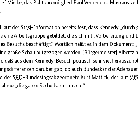
hef Mielke, das Politbüromitglied Paul Verner und Moskaus ve
.
d laut der
Stasi
-Information bereits fest, dass Kennedy „durch 
abe eine Arbeitsgruppe gebildet, die sich mit „Vorbereitung un
des Besuchs beschäftigt.“ Wörtlich heißt es in dem Dokument: „
ine große Schau aufgezogen werden. [Bürgermeister] Albertz me
sein, daß aus dem Kennedy-Besuch politisch sehr viel herauszuho
ungsdifferenzen darüber gab, ob auch Bundeskanzler Adenauer
ird der
SPD
-Bundestagsabgeordnete Kurt Mattick, der laut
Mf
lnahme „die ganze Sache kaputt macht“.