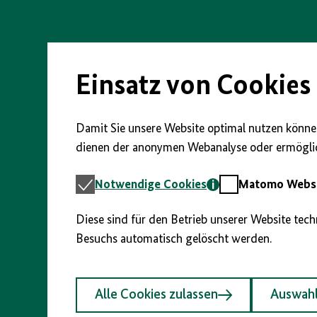
vorherigen
nächsten
anzeigen/verbergen
Direkt
Abschnitt
Abschnitt
zum
Seiteninhalt
springen
springen
springen
Einsatz von Cookies
Damit Sie unsere Website optimal nutzen können
dienen der anonymen Webanalyse oder ermöglic
Notwendige
Matomo
Notwendige Cookies
Matomo Webst
Cookies
Webstatistik
Diese sind für den Betrieb unserer Website tec
Besuchs automatisch gelöscht werden.
Alle Cookies zulassen
Auswahl