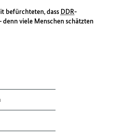
it befürchteten, dass
DDR
-
– denn viele Menschen schätzten
a