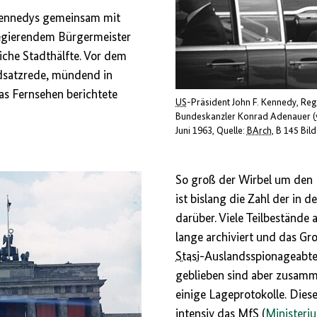
Kennedys gemeinsam mit
egierendem Bürgermeister
iche Stadthälfte. Vor dem
dsatzrede, mündend in
Das Fernsehen berichtete
US
-Präsident John F. Kennedy, Reg
Bundeskanzler Konrad Adenauer (
Juni 1963
Quelle:
BArch
, B 145 Bil
So groß der Wirbel um den 
ist bislang die Zahl der in d
darüber. Viele Teilbestände
lange archiviert und das Gr
Stasi
-Auslandsspionageabt
geblieben sind aber zusamm
einige Lageprotokolle. Dies
intensiv das
MfS
(
Ministeriu