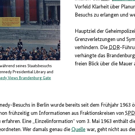
Vorfeld Klarheit über Planu
Besuchs zu erlangen und wel
Hauptziel der Geheimpolize
Grenzverletzungen und Sym
verhindern. Die
DDR
-Führu
verhängte das Brandenburge
freien Blick über die Mauer 
 während seines Staatsbesuchs
ennedy Presidential Library and
nnedy Views Brandenburg Gate
nedy-Besuchs in Berlin wurde bereits seit dem Frühjahr 1963 öff
hon frühzeitig um Informationen aus Fraktionskreisen von
SP
 erfahren. Eine „Einzelinformation“ vom 3. Mai 1963 enthält 
ordneten. Wer damals genau die
Quelle
war, geht nicht aus de