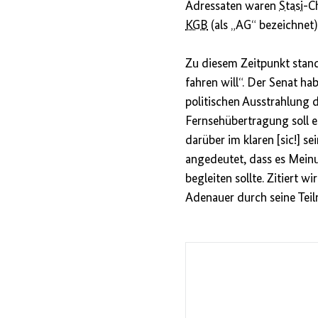
Adressaten waren
Stasi
-C
KGB
(als „AG“ bezeichnet)
Zu diesem Zeitpunkt stan
fahren will“. Der Senat h
politischen Ausstrahlung 
Fernsehübertragung soll e
darüber im klaren [sic!] 
angedeutet, dass es Mein
begleiten sollte. Zitiert w
Adenauer durch seine Tei