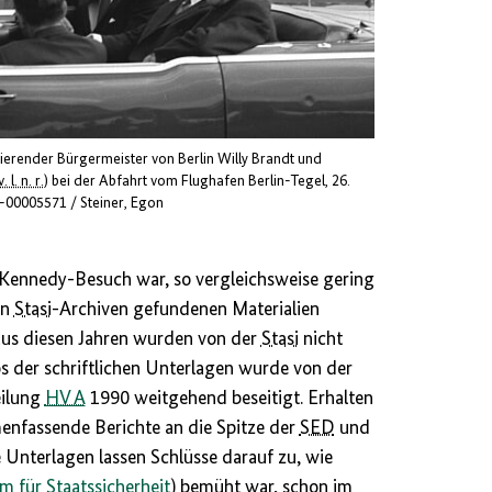
ierender Bürgermeister von Berlin Willy Brandt und
v. l. n. r.
) bei der Abfahrt vom Flughafen Berlin-Tegel, 26.
d-00005571 / Steiner, Egon
Kennedy-Besuch war, so vergleichsweise gering
en
Stasi
-Archiven gefundenen Materialien
 aus diesen Jahren wurden von der
Stasi
nicht
os der schriftlichen Unterlagen wurde von der
eilung
HV A
1990 weitgehend beseitigt. Erhalten
enfassende Berichte an die Spitze der
SED
und
e Unterlagen lassen Schlüsse darauf zu, wie
m für Staatssicherheit
) bemüht war, schon im