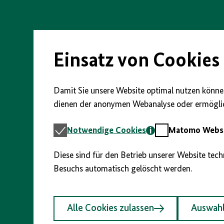
Direkt
zum
Seiteninhalt
springen
Einsatz von Cookies
Damit Sie unsere Website optimal nutzen können
dienen der anonymen Webanalyse oder ermöglic
Notwendige
Matomo
Notwendige Cookies
Matomo Webst
Cookies
Webstatistik
Diese sind für den Betrieb unserer Website tec
Besuchs automatisch gelöscht werden.
Alle Cookies zulassen
Auswahl