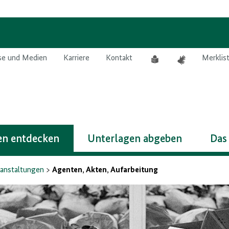
Leichte
Gebärdensprach
se und Medien
Karriere
Kontakt
Merklis
Sprache
n entdecken
Unterlagen abgeben
Das
anstaltungen
Agenten, Akten, Aufarbeitung