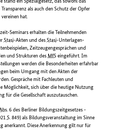
 stand ein Spezialgesetz, das sowohl das
 Transparenz als auch den Schutz der Opfer
vereinen hat.
eit-Seminars erhalten die Teilnehmenden
er
Stasi
-Akten und des
Stasi
-Unterlagen-
Aktenbeispielen, Zeitzeugengesprächen und
den und Strukturen des
MfS
eingeführt. Im
tellungen werden die Besonderheiten erfahrbar
ngen beim Umgang mit den Akten der
rden. Gespräche mit Fachleuten und
e Möglichkeit, sich über die heutige Nutzung
g für die Gesellschaft auszutauschen.
Abs.
6 des Berliner Bildungszeitgesetzes -
2021
S
. 849) als Bildungsveranstaltung im Sinne
ng anerkannt. Diese Anerkennung gilt nur für