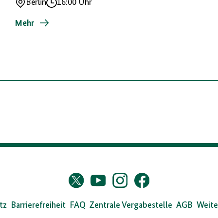
Berlin
16:00 Uhr
Ort
Uhrzeit
Mehr
s
Twitter
YouTube
Instagram
Facebook
X
dearchiv
tz
Barrierefreiheit
FAQ
Zentrale Vergabestelle
AGB
Weite