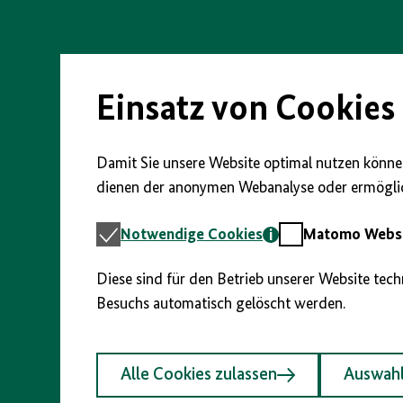
Direkt
zum
Seiteninhalt
springen
Einsatz von Cookies
Damit Sie unsere Website optimal nutzen können
dienen der anonymen Webanalyse oder ermöglic
Notwendige
Matomo
Notwendige Cookies
Matomo Webst
Cookies
Webstatistik
Diese sind für den Betrieb unserer Website tec
Besuchs automatisch gelöscht werden.
Alle Cookies zulassen
Auswahl