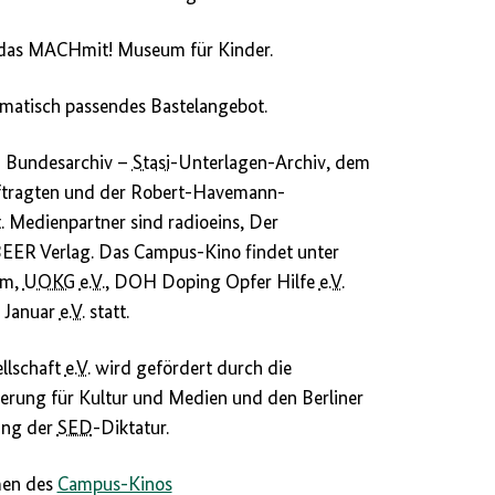
 das MACHmit! Museum für Kinder.
ematisch passendes Bastelangebot.
 Bundesarchiv –
Stasi
-Unterlagen-Archiv, dem
uftragten und der Robert-Havemann-
. Medienpartner sind radioeins, Der
EER Verlag. Das Campus-Kino findet unter
um,
UOKG
e.V.
, DOH Doping Opfer Hilfe
e.V.
 Januar
e.V.
statt.
llschaft
e.V.
wird gefördert durch die
erung für Kultur und Medien und den Berliner
ung der
SED
-Diktatur.
men des
Campus-Kinos