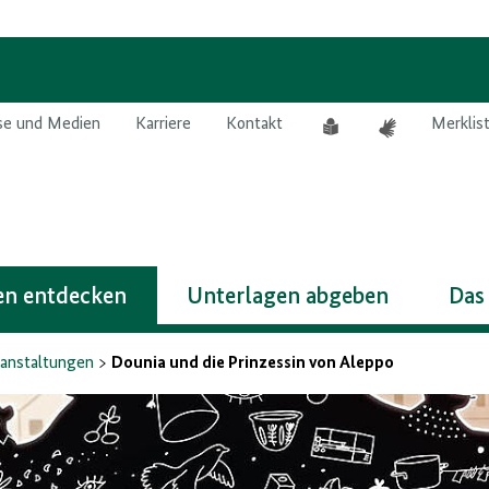
Leichte
Gebärdensprach
se und Medien
Karriere
Kontakt
Merklis
Sprache
n entdecken
Unterlagen abgeben
Das
anstaltungen
Dounia und die Prinzessin von Aleppo