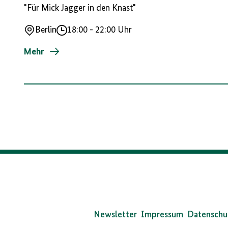
"Für Mick Jagger in den Knast"
Berlin
18:00
-
22:00 Uhr
Ort
Uhrzeit
Mehr
Da
Bun
Newsletter
Impressum
Datenschu