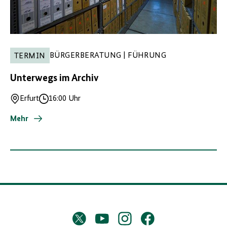
BÜRGERBERATUNG | FÜHRUNG
TERMIN
Unterwegs im Archiv
Erfurt
16:00 Uhr
Ort
Uhrzeit
Mehr
D
Twitter
YouTube
Instagram
Facebook
X