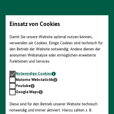
Direkt
zum
Seiteninhalt
springen
Einsatz von Cookies
Damit Sie unsere Website optimal nutzen können,
verwenden wir Cookies. Einige Cookies sind technisch für
den Betrieb der Website notwendig. Andere dienen der
anonymen Webanalyse oder ermöglichen erweiterte
Funktionen und Services.
Notwendige
Notwendige Cookies
Cookies
Matomo
Matomo Webstatistik
Webstatistik
Youtube
Youtube
Google
Google Maps
Maps
Diese sind für den Betrieb unserer Website technisch
notwendig und immer aktiviert. Hierzu zählen z. B.