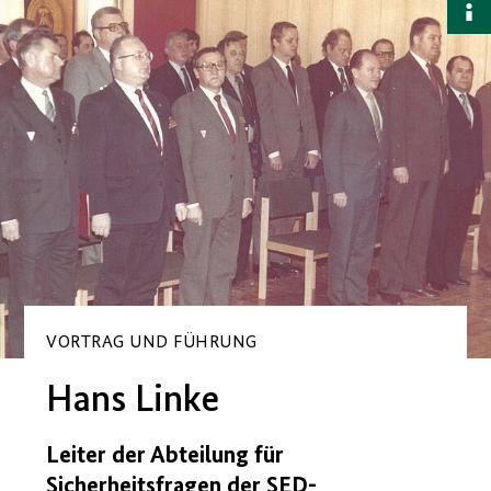
B
a
VORTRAG UND FÜHRUNG
Hans Linke
Leiter der Abteilung für
Sicherheitsfragen der
SED
-