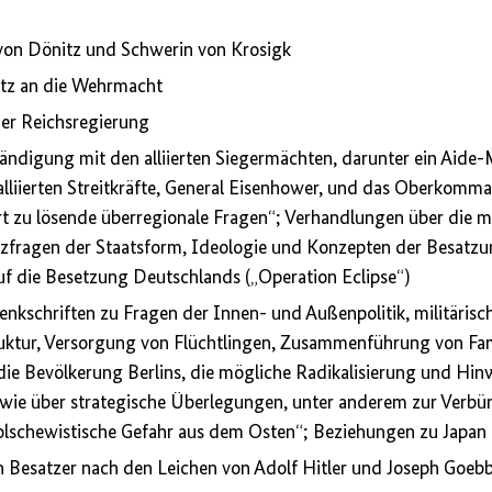
von Dönitz und Schwerin von Krosigk
itz an die Wehrmacht
der Reichsregierung
tändigung mit den alliierten Siegermächten, darunter ein Aide
alliierten Streitkräfte, General Eisenhower, und das Oberkomm
ort zu lösende überregionale Fragen“; Verhandlungen über die mi
zfragen der Staatsform, Ideologie und Konzepten der Besatz
auf die Besetzung Deutschlands („Operation Eclipse“)
kschriften zu Fragen der Innen- und Außenpolitik, militärisch
truktur, Versorgung von Flüchtlingen, Zusammenführung von Fa
die Bevölkerung Berlins, die mögliche Radikalisierung und H
e über strategische Überlegungen, unter anderem zur Verbü
olschewistische Gefahr aus dem Osten“; Beziehungen zu Japa
n Besatzer nach den Leichen von Adolf Hitler und Joseph Goebb