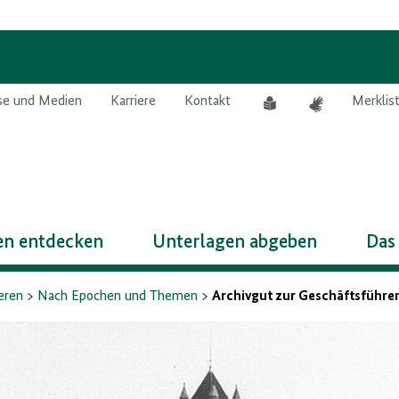
Leichte
Gebärdensprach
se und Medien
Karriere
Kontakt
Merklis
Sprache
n entdecken
Unterlagen abgeben
Das
eren
Nach Epochen und Themen
Archivgut zur Geschäftsführe