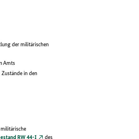
lung der militärischen
en Amts
n Zustände in den
 militärische
Bestand RW 44-I
des