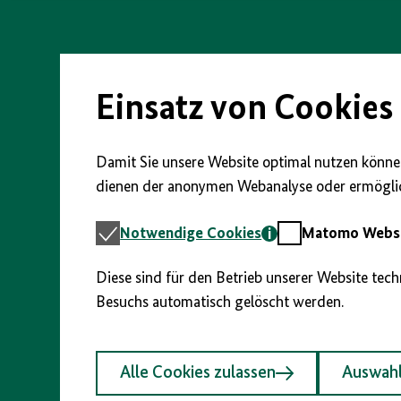
vorherigen
nächsten
anzeigen/verbergen
Direkt
Abschnitt
Abschnitt
zum
Seiteninhalt
springen
springen
springen
Einsatz von Cookies
Damit Sie unsere Website optimal nutzen können
dienen der anonymen Webanalyse oder ermöglic
Notwendige
Matomo
Notwendige Cookies
Matomo Webst
Cookies
Webstatistik
Diese sind für den Betrieb unserer Website tec
Besuchs automatisch gelöscht werden.
Alle Cookies zulassen
Auswahl