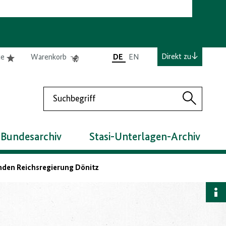
e
Elemente
Elemente
Direkt zu
te
Warenkorb
DE
EN
0
0
befinden
befinden
sich
sich
Suchen
in
im
Suchen
der
Warenkorb
Merkliste
 Bundesarchiv
Stasi-Unterlagen-Archiv
nden Reichsregierung Dönitz
B
a