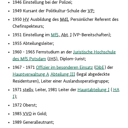
1946 Einstellung bei der Polizei;
1949 Kursant der Politkultur-Schule der
VP
;
1950
HV
Ausbildung des
MdI
, Persönlicher Referent des
Chefinspekteurs;
1951 Einstellung im
MfS
,
Abt.
I
(VP-Bereitschaften);
1955 Abteilungsleiter;
1960 - 1965 Fernstudium an der
Juristische Hochschule
des MfS Potsdam
(
JHS
), Diplom-Jurist;
1967 - 1971
Offizier im besonderen Einsatz
(
OibE
) der
Hauptverwaltung
A
Abteilung
III
(legal abgedeckte
Residenturen), Leiter einer Auslandsoperativgruppe;
1971
stellv.
Leiter, 1981 Leiter der
Hauptabteilung
I
(
HA
I
);
1972 Oberst;
1985
VVO
in Gold;
1989 Generalleutnant;