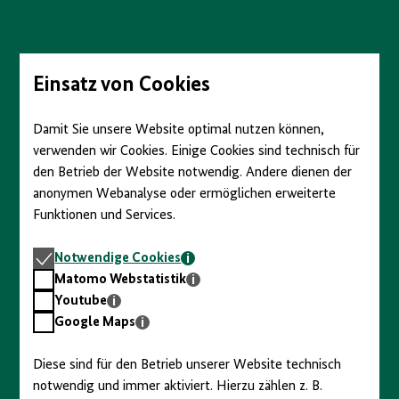
Direkt
zum
Seiteninhalt
springen
Einsatz von Cookies
Damit Sie unsere Website optimal nutzen können,
verwenden wir Cookies. Einige Cookies sind technisch für
den Betrieb der Website notwendig. Andere dienen der
anonymen Webanalyse oder ermöglichen erweiterte
Funktionen und Services.
Notwendige
Notwendige Cookies
Cookies
Matomo
Matomo Webstatistik
Webstatistik
Youtube
Youtube
Google
Google Maps
Maps
Diese sind für den Betrieb unserer Website technisch
notwendig und immer aktiviert. Hierzu zählen z. B.