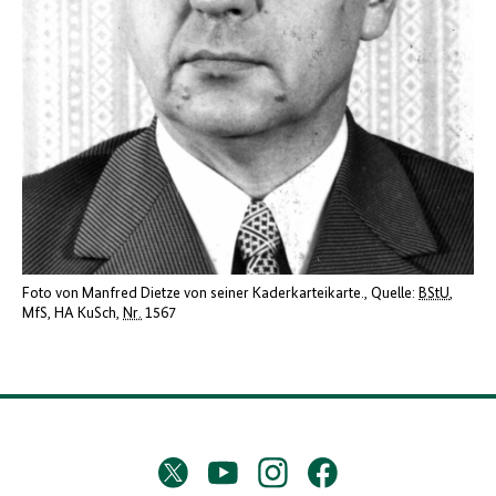
Foto von Manfred Dietze von seiner Kaderkarteikarte.
Quelle:
BStU
,
MfS, HA KuSch,
Nr.
1567
D
Twitter
YouTube
Instagram
Facebook
X