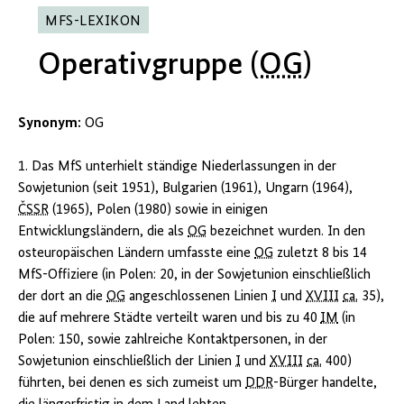
MFS-LEXIKON
Operativgruppe (
OG
)
Synonym:
OG
1. Das MfS unterhielt ständige Niederlassungen in der
Sowjetunion (seit 1951), Bulgarien (1961), Ungarn (1964),
ČSSR
(1965), Polen (1980) sowie in einigen
Entwicklungsländern, die als
OG
bezeichnet wurden. In den
osteuropäischen Ländern umfasste eine
OG
zuletzt 8 bis 14
MfS-Offiziere (in Polen: 20, in der Sowjetunion einschließlich
der dort an die
OG
angeschlossenen Linien
I
und
XVIII
ca.
35),
die auf mehrere Städte verteilt waren und bis zu 40
IM
(in
Polen: 150, sowie zahlreiche Kontaktpersonen, in der
Sowjetunion einschließlich der Linien
I
und
XVIII
ca.
400)
führten, bei denen es sich zumeist um
DDR
-Bürger handelte,