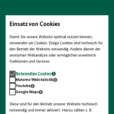
Direkt
zum
Seiteninhalt
springen
Einsatz von Cookies
Damit Sie unsere Website optimal nutzen können,
verwenden wir Cookies. Einige Cookies sind technisch für
den Betrieb der Website notwendig. Andere dienen der
anonymen Webanalyse oder ermöglichen erweiterte
Funktionen und Services.
Notwendige
Notwendige Cookies
Cookies
Matomo
Matomo Webstatistik
Webstatistik
Youtube
Youtube
Google
Google Maps
Maps
Diese sind für den Betrieb unserer Website technisch
notwendig und immer aktiviert. Hierzu zählen z. B.