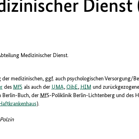
izinischer Dienst 
bteilung Medizinischer Dienst.
 der medizinischen,
ggf.
auch psychologischen Versorgung/Be
er
des
MfS
als auch der
UMA
,
OibE
,
HIM
und zurückgezogener
n Berlin-Buch, der
MfS
-Poliklinik Berlin-Lichtenberg und des 
 Haftkrankenhaus
).
Polzin