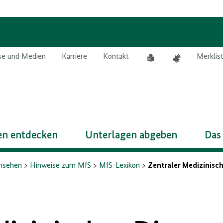
Leichte
Gebärdensprach
se und Medien
Karriere
Kontakt
Merklis
Sprache
n entdecken
Unterlagen abgeben
Das
insehen
Hinweise zum MfS
MfS-Lexikon
Zentraler Medizinisch