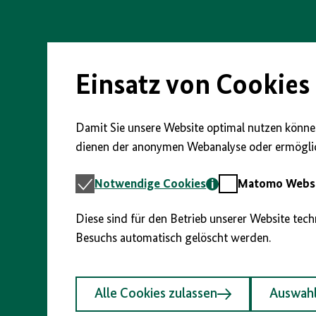
Direkt
zum
Seiteninhalt
springen
Einsatz von Cookies
Damit Sie unsere Website optimal nutzen können
dienen der anonymen Webanalyse oder ermöglic
Notwendige
Matomo
Notwendige Cookies
Matomo Webst
Cookies
Webstatistik
Diese sind für den Betrieb unserer Website tec
Besuchs automatisch gelöscht werden.
Alle Cookies zulassen
Auswahl