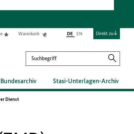
e
Elemente
Elemente
Direkt zu
te
Warenkorb
DE
EN
0
0
befinden
befinden
sich
sich
Suchen
in
im
Suchen
der
Warenkorb
Merkliste
 Bundesarchiv
Stasi-Unterlagen-Archiv
er Dienst