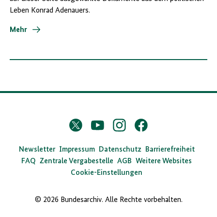
Leben Konrad Adenauers.
Mehr
D
Twitter
YouTube
Instagram
Facebook
X
a
s
Newsletter
Impressum
Datenschutz
Barrierefreiheit
FAQ
Zentrale Vergabestelle
AGB
Weitere Websites
B
Cookie-Einstellungen
u
n
© 2026 Bundesarchiv. Alle Rechte vorbehalten.
d