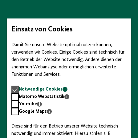
Direkt
zum
Seiteninhalt
springen
Einsatz von Cookies
Damit Sie unsere Website optimal nutzen können,
verwenden wir Cookies. Einige Cookies sind technisch für
den Betrieb der Website notwendig. Andere dienen der
anonymen Webanalyse oder ermöglichen erweiterte
Funktionen und Services.
Notwendige
Notwendige Cookies
Cookies
Matomo
Matomo Webstatistik
Webstatistik
Youtube
Youtube
Google
Google Maps
Maps
Diese sind für den Betrieb unserer Website technisch
notwendig und immer aktiviert. Hierzu zählen z. B.