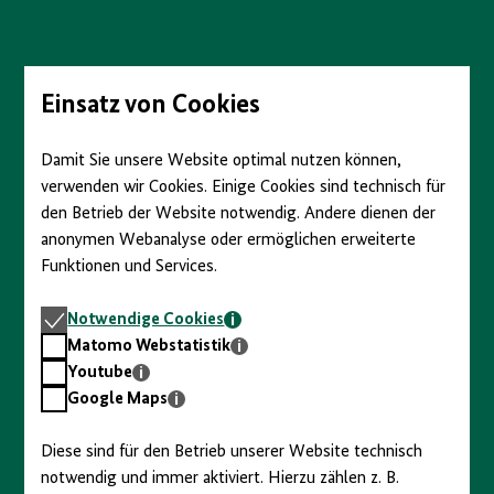
anzeigen/verbergen
Direkt
zum
Seiteninhalt
springen
Einsatz von Cookies
Damit Sie unsere Website optimal nutzen können,
verwenden wir Cookies. Einige Cookies sind technisch für
den Betrieb der Website notwendig. Andere dienen der
anonymen Webanalyse oder ermöglichen erweiterte
Funktionen und Services.
Notwendige
Notwendige Cookies
Cookies
Matomo
Matomo Webstatistik
Webstatistik
Youtube
Youtube
Google
Google Maps
Maps
Diese sind für den Betrieb unserer Website technisch
notwendig und immer aktiviert. Hierzu zählen z. B.