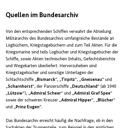
Quellen im Bundesarchiv
Von den entsprechenden Schiffen verwahrt die Abteilung
Militärarchiv des Bundesarchivs umfangreiche Bestände an
Logbüchern, Kriegstagebüchern und zum Teil Akten. Für die
Kriegsmarine sind teils Logbücher und Kriegstagebücher der
Schiffe, sowie Akten technischen Inhalts, Gefechtsberichte
und Wegekarten überliefert. Hervorzuheben sind
Kriegstagebücher und sonstige Unterlagen der
Schlachtschiffe
„Bismarck“
,
„Tirpitz“
,
„Gneisenau“
und
„Scharnhorst“
, der Panzerschiffe
„Deutschland“
(ab 1940
„Lützow“
),
„Admiral Scheer“
und
„Admiral Graf Spee“
sowie der schweren Kreuzer
„Admiral Hipper“
,
„Blücher“
und
„Prinz Eugen“
.
Das Bundesarchiv erreicht häufig die Nachfrage, ob in den
Sachakten der Truppenteile, zum Beispiel in den amtlichen