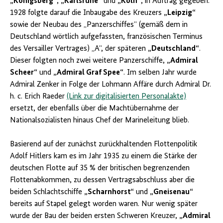
„Königsberg“
,
„Karlsruhe“
und
„Köln“
, in Auftrag gegeben.
1928 folgte darauf die Inbaugabe des Kreuzers
„Leipzig“
sowie der Neubau des „Panzerschiffes“ (gemäß dem in
Deutschland wörtlich aufgefassten, französischen Terminus
des Versailler Vertrages) „A“, der späteren
„Deutschland“
.
Dieser folgten noch zwei weitere Panzerschiffe,
„Admiral
Scheer“
und
„Admiral Graf Spee“
. Im selben Jahr wurde
Admiral Zenker in Folge der Lohmann Affäre durch Admiral Dr.
h. c. Erich Raeder
(Link zur digitalisierten Personalakte)
ersetzt, der ebenfalls über die Machtübernahme der
Nationalsozialisten hinaus Chef der Marineleitung blieb.
Basierend auf der zunächst zurückhaltenden Flottenpolitik
Adolf Hitlers kam es im Jahr 1935 zu einem die Stärke der
deutschen Flotte auf 35 % der britischen begrenzenden
Flottenabkommen, zu dessen Vertragsabschluss aber die
beiden Schlachtschiffe
„Scharnhorst“
und
„Gneisenau“
bereits auf Stapel gelegt worden waren. Nur wenig später
wurde der Bau der beiden ersten Schweren Kreuzer,
„Admiral