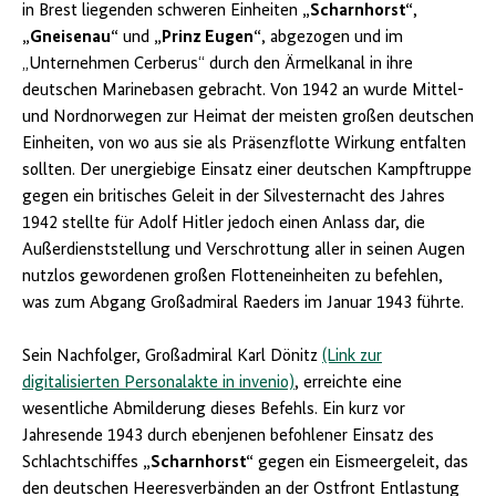
in Brest liegenden schweren Einheiten
„Scharnhorst“
,
„Gneisenau“
und
„Prinz Eugen“
, abgezogen und im
„Unternehmen Cerberus“ durch den Ärmelkanal in ihre
deutschen Marinebasen gebracht. Von 1942 an wurde Mittel-
und Nordnorwegen zur Heimat der meisten großen deutschen
Einheiten, von wo aus sie als Präsenzflotte Wirkung entfalten
sollten. Der unergiebige Einsatz einer deutschen Kampftruppe
gegen ein britisches Geleit in der Silvesternacht des Jahres
1942 stellte für Adolf Hitler jedoch einen Anlass dar, die
Außerdienststellung und Verschrottung aller in seinen Augen
nutzlos gewordenen großen Flotteneinheiten zu befehlen,
was zum Abgang Großadmiral Raeders im Januar 1943 führte.
Sein Nachfolger, Großadmiral Karl Dönitz
(Link zur
digitalisierten Personalakte in invenio)
, erreichte eine
wesentliche Abmilderung dieses Befehls. Ein kurz vor
Jahresende 1943 durch ebenjenen befohlener Einsatz des
Schlachtschiffes
„Scharnhorst“
gegen ein Eismeergeleit, das
den deutschen Heeresverbänden an der Ostfront Entlastung