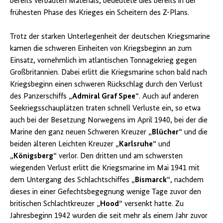
bereits verbauten Materials, bedeutete dies bereits in der
frühesten Phase des Krieges ein Scheitern des Z-Plans.
Trotz der starken Unterlegenheit der deutschen Kriegsmarine
kamen die schweren Einheiten von Kriegsbeginn an zum
Einsatz, vornehmlich im atlantischen Tonnagekrieg gegen
Großbritannien. Dabei erlitt die Kriegsmarine schon bald nach
Kriegsbeginn einen schweren Rückschlag durch den Verlust
des Panzerschiffs
„Admiral Graf Spee“
. Auch auf anderen
Seekriegsschauplätzen traten schnell Verluste ein, so etwa
auch bei der Besetzung Norwegens im April 1940, bei der die
Marine den ganz neuen Schweren Kreuzer
„Blücher“
und die
beiden älteren Leichten Kreuzer
„Karlsruhe“
und
„Königsberg“
verlor. Den dritten und am schwersten
wiegenden Verlust erlitt die Kriegsmarine im Mai 1941 mit
dem Untergang des Schlachtschiffes
„Bismarck“
, nachdem
dieses in einer Gefechtsbegegnung wenige Tage zuvor den
britischen Schlachtkreuzer
„Hood“
versenkt hatte. Zu
Jahresbeginn 1942 wurden die seit mehr als einem Jahr zuvor