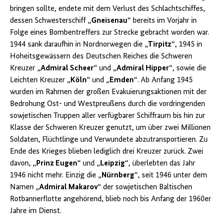
bringen sollte, endete mit dem Verlust des Schlachtschiffes,
dessen Schwesterschiff
„Gneisenau“
bereits im Vorjahr in
Folge eines Bombentreffers zur Strecke gebracht worden war.
1944 sank daraufhin in Nordnorwegen die
„Tirpitz“
, 1945 in
Hoheitsgewässern des Deutschen Reiches die Schweren
Kreuzer
„Admiral Scheer“
und
„Admiral Hipper“
, sowie die
Leichten Kreuzer
„Köln“
und
„Emden“
. Ab Anfang 1945
wurden im Rahmen der großen Evakuierungsaktionen mit der
Bedrohung Ost- und Westpreußens durch die vordringenden
sowjetischen Truppen aller verfügbarer Schiffraum bis hin zur
Klasse der Schweren Kreuzer genutzt, um über zwei Millionen
Soldaten, Flüchtlinge und Verwundete abzutransportieren. Zu
Ende des Krieges blieben lediglich drei Kreuzer zurück. Zwei
davon,
„Prinz Eugen“
und
„Leipzig“
, überlebten das Jahr
1946 nicht mehr. Einzig die
„Nürnberg“
, seit 1946 unter dem
Namen
„Admiral Makarov“
der sowjetischen Baltischen
Rotbannerflotte angehörend, blieb noch bis Anfang der 1960er
Jahre im Dienst.