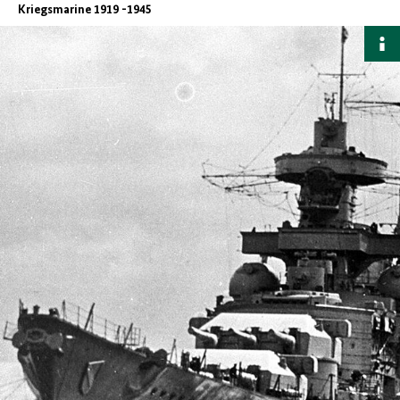
Kriegsmarine 1919 -1945
B
a