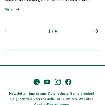
wurde er noch im Krieg einem weiten Publikum bekannt.
Mehr
1 / 4
D
Twitter
YouTube
Instagram
Facebook
X
a
s
Newsletter
Impressum
Datenschutz
Barrierefreiheit
FAQ
Zentrale Vergabestelle
AGB
Weitere Websites
B