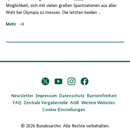
Möglichkeit, sich mit vielen großen Sportnationen aus aller
Welt bei Olympia zu messen. Die letzten beiden ...
Mehr
D
Twitter
YouTube
Instagram
Facebook
X
a
s
Newsletter
Impressum
Datenschutz
Barrierefreiheit
FAQ
Zentrale Vergabestelle
AGB
Weitere Websites
B
Cookie-Einstellungen
u
n
© 2026 Bundesarchiv. Alle Rechte vorbehalten.