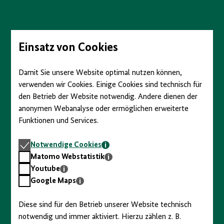
anzeigen/verbergen
Direkt
zum
Seiteninhalt
springen
Einsatz von Cookies
Damit Sie unsere Website optimal nutzen können,
verwenden wir Cookies. Einige Cookies sind technisch für
den Betrieb der Website notwendig. Andere dienen der
anonymen Webanalyse oder ermöglichen erweiterte
Funktionen und Services.
Notwendige
Notwendige Cookies
Cookies
Matomo
Matomo Webstatistik
Webstatistik
Youtube
Youtube
Google
Google Maps
Maps
Diese sind für den Betrieb unserer Website technisch
notwendig und immer aktiviert. Hierzu zählen z. B.