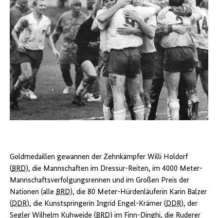
Erika
Barth
bei
einem
Flick-
Flack,
Juni
1964
Quelle:
BArch
,
Bild
183-
C0624-
0002-
005
Fußballmannschaft
/
der
Kohls,
DDR
Ulrich
zieht
Goldmedaillen gewannen der Zehnkämpfer Willi Holdorf
in
das
(
BRD
), die Mannschaften im Dressur-Reiten, im 4000 Meter-
Semifinale
Mannschaftsverfolgungsrennen und im Großen Preis der
ein,
Nationen (alle
BRD
), die 80 Meter-Hürdenläuferin Karin Balzer
1964
Quelle:
(
DDR
), die Kunstspringerin Ingrid Engel-Krämer (
DDR
), der
BArch
,
Segler Wilhelm Kuhweide (
BRD
) im Finn-Dinghi, die Ruderer