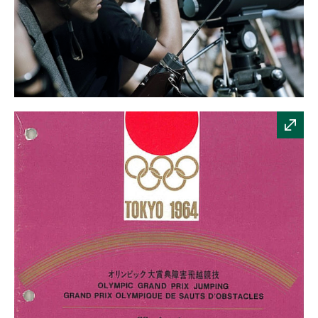
Japanische
Bildreporter
bei
der
Arbeit,
Oktober
1964
Quelle:
BArch
,
Bild
183-
E1116-
1002-
001
/
Kohls,
Ulrich