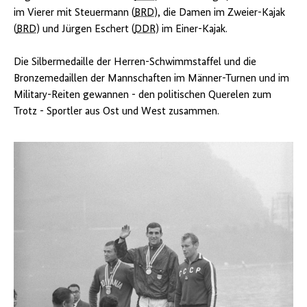
Bild
im Vierer mit Steuermann (
BRD
), die Damen im Zweier-Kajak
183-
C1018-
(
BRD
) und Jürgen Eschert (
DDR
) im Einer-Kajak.
0001-
018
Die Silbermedaille der Herren-Schwimmstaffel und die
/
Kohls,
Bronzemedaillen der Mannschaften im Männer-Turnen und im
Ulrich
Military-Reiten gewannen - den politischen Querelen zum
Trotz - Sportler aus Ost und West zusammen.