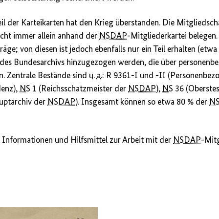
eil der Karteikarten hat den Krieg überstanden. Die Mitgliedsch
nicht immer allein anhand der
NSDAP
-Mitgliederkartei belegen
ge; von diesen ist jedoch ebenfalls nur ein Teil erhalten (etwa
des Bundesarchivs hinzugezogen werden, die über personenb
n. Zentrale Bestände sind
u. a.
: R 9361-I und -II (Personenbez
denz),
NS
1 (Reichsschatzmeister der
NSDAP
),
NS
36 (Oberstes
uptarchiv der
NSDAP
). Insgesamt können so etwa 80 % der
N
e Informationen und Hilfsmittel zur Arbeit mit der
NSDAP
-Mitg