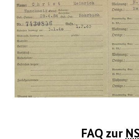
FAQ zur
N