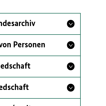
ndesarchiv
 von Personen
iedschaft
edschaft