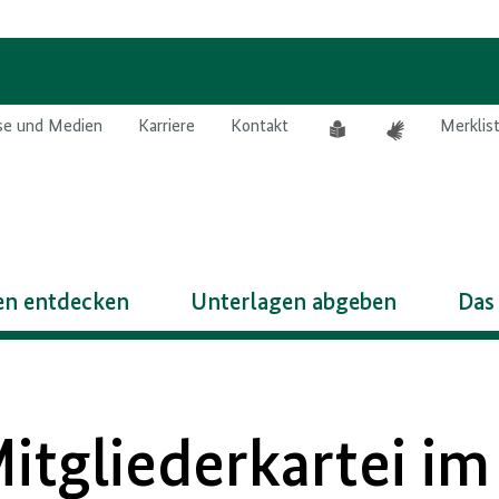
Leichte
Gebärdensprach
se und Medien
Karriere
Kontakt
Merklis
Sprache
n entdecken
Unterlagen abgeben
Das
itgliederkartei im