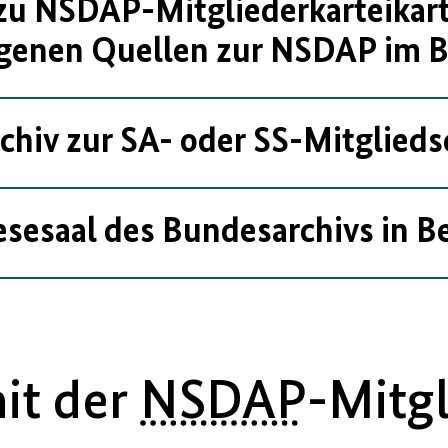
zu NSDAP-Mitgliederkarteikart
genen Quellen zur NSDAP im B
chiv zur SA- oder SS-Mitglieds
esesaal des Bundesarchivs in Be
it der
NSDAP
-Mitgl