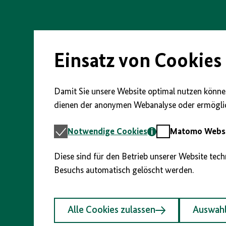
vorherigen
nächsten
anzeigen/verbergen
Direkt
Abschnitt
Abschnitt
zum
Seiteninhalt
springen
springen
springen
Einsatz von Cookies
Damit Sie unsere Website optimal nutzen können
dienen der anonymen Webanalyse oder ermöglic
Notwendige
Matomo
Notwendige Cookies
Matomo Webst
Cookies
Webstatistik
Diese sind für den Betrieb unserer Website tec
Besuchs automatisch gelöscht werden.
Alle Cookies zulassen
Auswahl