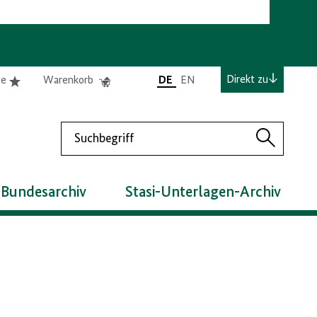
e
Elemente
Elemente
Direkt zu
te
Warenkorb
DE
EN
0
0
befinden
befinden
sich
sich
Suchen
in
im
Suchen
der
Warenkorb
Merkliste
 Bundesarchiv
Stasi-Unterlagen-Archiv