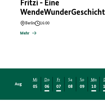
Fritzi - Eine
WendeWunderGeschicht
Berlin
16:00
Ort
Uhrzeit
Mehr
Mi
Do
Fr
Sa
So
Mo
Aug
05
06
07
08
09
10