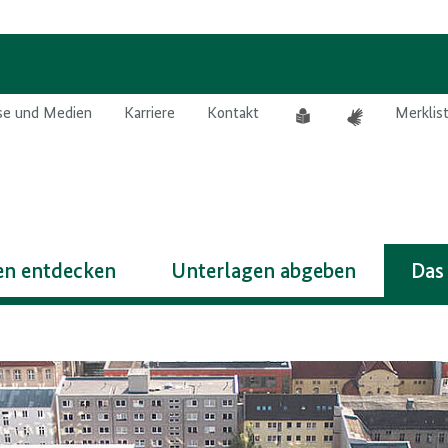
Leichte
Gebärdensprach
se und Medien
Karriere
Kontakt
Merklis
Sprache
n entdecken
Unterlagen abgeben
Das