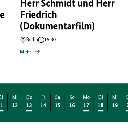
Herr Schmidt und Herr
e
Friedrich
(Dokumentarfilm)
Berlin
19:30
Ort
Uhrzeit
Mehr
Di
Mi
Do
Fr
Sa
So
Mo
Di
Mi
11
12
13
14
15
16
17
18
19