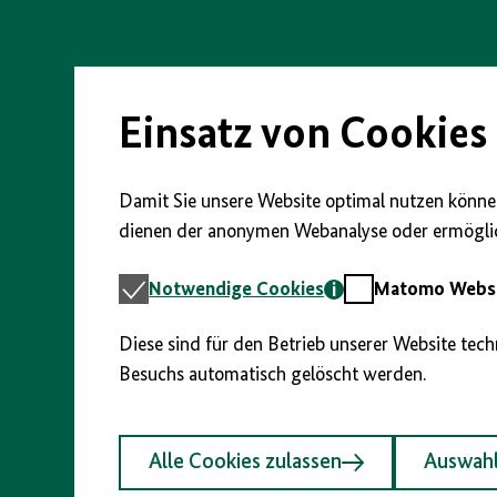
Direkt
zum
Seiteninhalt
springen
Einsatz von Cookies
Damit Sie unsere Website optimal nutzen können
dienen der anonymen Webanalyse oder ermöglic
Notwendige
Matomo
Notwendige Cookies
Matomo Webst
Cookies
Webstatistik
Diese sind für den Betrieb unserer Website tec
Besuchs automatisch gelöscht werden.
Alle Cookies zulassen
Auswahl