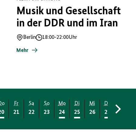
Musik und Gesellschaft
in der DDR und im Iran
Berlin
18:00
-
22:00
Uhr
Ort
Uhrzeit
Mehr
Do
Fr
Sa
So
Mo
Di
Mi
Do
Fr
20
21
22
23
24
25
26
27
28