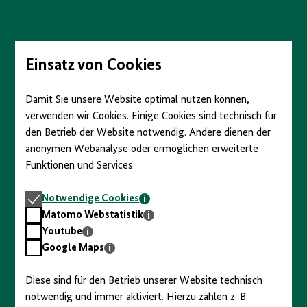
Direkt
zum
Seiteninhalt
springen
Einsatz von Cookies
Damit Sie unsere Website optimal nutzen können,
verwenden wir Cookies. Einige Cookies sind technisch für
den Betrieb der Website notwendig. Andere dienen der
anonymen Webanalyse oder ermöglichen erweiterte
Funktionen und Services.
Notwendige
Notwendige Cookies
Cookies
Matomo
Matomo Webstatistik
Webstatistik
Youtube
Youtube
Google
Google Maps
Maps
Diese sind für den Betrieb unserer Website technisch
notwendig und immer aktiviert. Hierzu zählen z. B.