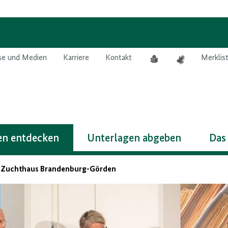
Leichte
Gebärdensprach
se und Medien
Karriere
Kontakt
Merklis
Sprache
n entdecken
Unterlagen abgeben
Das
 Zuchthaus Brandenburg-Görden