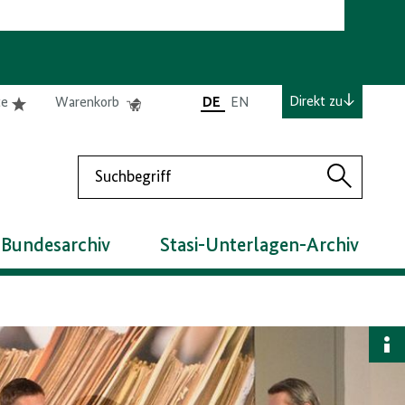
e
Elemente
Elemente
Direkt zu
te
Warenkorb
DE
EN
0
0
befinden
befinden
sich
sich
Suchen
in
im
Suchen
der
Warenkorb
Merkliste
 Bundesarchiv
Stasi-Unterlagen-Archiv
B
a