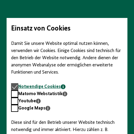
Direkt
zum
Seiteninhalt
springen
Einsatz von Cookies
Damit Sie unsere Website optimal nutzen können,
verwenden wir Cookies. Einige Cookies sind technisch für
den Betrieb der Website notwendig. Andere dienen der
anonymen Webanalyse oder ermöglichen erweiterte
Funktionen und Services.
Notwendige
Notwendige Cookies
Cookies
Matomo
Matomo Webstatistik
Webstatistik
Youtube
Youtube
Google
Google Maps
Maps
Diese sind für den Betrieb unserer Website technisch
notwendig und immer aktiviert. Hierzu zählen z. B.