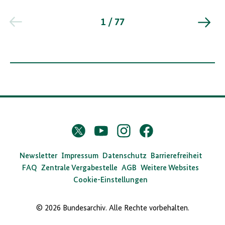
1 / 77
D
Twitter
YouTube
Instagram
Facebook
X
a
s
Newsletter
Impressum
Datenschutz
Barrierefreiheit
FAQ
Zentrale Vergabestelle
AGB
Weitere Websites
B
Cookie-Einstellungen
u
n
© 2026 Bundesarchiv. Alle Rechte vorbehalten.
d