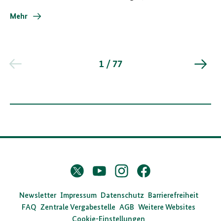
Mehr
1 / 77
D
Twitter
YouTube
Instagram
Facebook
X
a
s
Newsletter
Impressum
Datenschutz
Barrierefreiheit
FAQ
Zentrale Vergabestelle
AGB
Weitere Websites
B
Cookie-Einstellungen