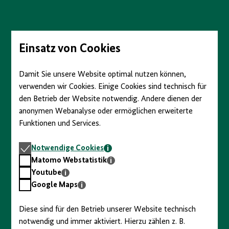
Direkt
zum
Seiteninhalt
springen
Einsatz von Cookies
Damit Sie unsere Website optimal nutzen können,
verwenden wir Cookies. Einige Cookies sind technisch für
den Betrieb der Website notwendig. Andere dienen der
anonymen Webanalyse oder ermöglichen erweiterte
Funktionen und Services.
Notwendige
Notwendige Cookies
Cookies
Matomo
Matomo Webstatistik
Webstatistik
Youtube
Youtube
Google
Google Maps
Maps
Diese sind für den Betrieb unserer Website technisch
notwendig und immer aktiviert. Hierzu zählen z. B.