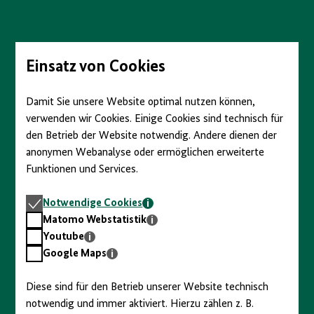
Direkt
zum
Seiteninhalt
springen
Einsatz von Cookies
Damit Sie unsere Website optimal nutzen können,
verwenden wir Cookies. Einige Cookies sind technisch für
den Betrieb der Website notwendig. Andere dienen der
anonymen Webanalyse oder ermöglichen erweiterte
Funktionen und Services.
Notwendige
Notwendige Cookies
Cookies
Matomo
Matomo Webstatistik
Webstatistik
Youtube
Youtube
Google
Google Maps
Maps
Diese sind für den Betrieb unserer Website technisch
notwendig und immer aktiviert. Hierzu zählen z. B.