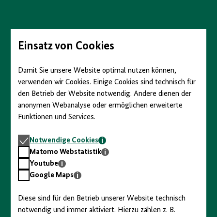
Direkt
zum
Seiteninhalt
springen
Einsatz von Cookies
Damit Sie unsere Website optimal nutzen können,
verwenden wir Cookies. Einige Cookies sind technisch für
den Betrieb der Website notwendig. Andere dienen der
anonymen Webanalyse oder ermöglichen erweiterte
Funktionen und Services.
Notwendige
Notwendige Cookies
Cookies
Matomo
Matomo Webstatistik
Webstatistik
Youtube
Youtube
Google
Google Maps
Maps
Diese sind für den Betrieb unserer Website technisch
notwendig und immer aktiviert. Hierzu zählen z. B.