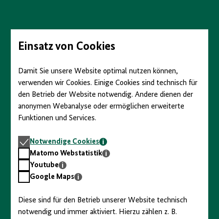
Direkt
zum
Seiteninhalt
springen
Einsatz von Cookies
Damit Sie unsere Website optimal nutzen können,
verwenden wir Cookies. Einige Cookies sind technisch für
den Betrieb der Website notwendig. Andere dienen der
anonymen Webanalyse oder ermöglichen erweiterte
Funktionen und Services.
Notwendige
Notwendige Cookies
Cookies
Matomo
Matomo Webstatistik
Webstatistik
Youtube
Youtube
Google
Google Maps
Maps
Diese sind für den Betrieb unserer Website technisch
notwendig und immer aktiviert. Hierzu zählen z. B.